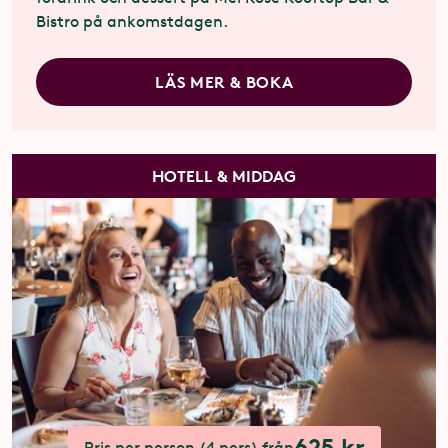
Bistro på ankomstdagen.
LÄS MER & BOKA
HOTELL & MIDDAG
625 kr
Pris per person (4 pers) från