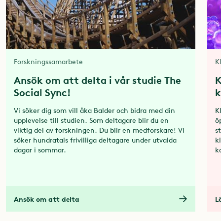
Forskningssamarbete
K
Ansök om att delta i vår studie The
K
Social Sync!
k
Vi söker dig som vill åka Balder och bidra med din
K
upplevelse till studien. Som deltagare blir du en
ö
viktig del av forskningen. Du blir en medforskare! Vi
s
söker hundratals frivilliga deltagare under utvalda
k
dagar i sommar.
k
Ansök om att delta
L