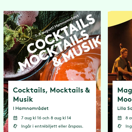
Cocktails, Mocktails &
Mag
Musik
Moo
I Hamnområdet
Lilla 
7 aug kl 16 och 8 aug kl 14
8 a
Ingår i entrébiljett eller årspass.
Ing