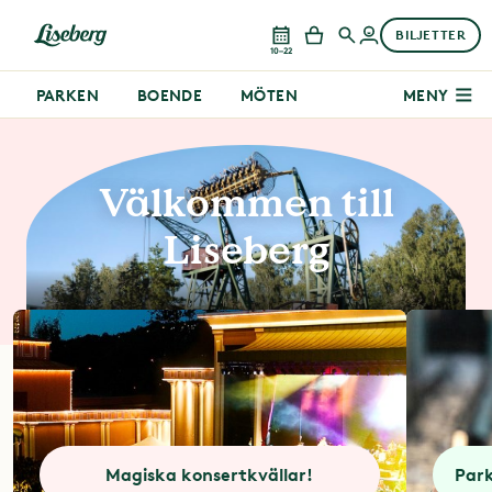
BILJETTER
10–22
PARKEN
BOENDE
MÖTEN
MENY
Välkommen till
Liseberg
Magiska konsertkvällar!
Park