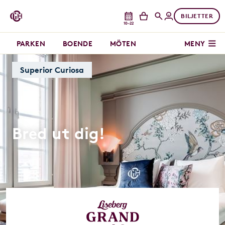
BILJETTER
10–22
PARKEN
BOENDE
MÖTEN
MENY
Superior Curiosa
Bred ut dig!