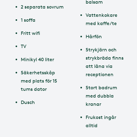
balsam
2 separata sovrum
Vattenkokare
1 soffa
med kaffe/te
Fritt wifi
Hårfön
TV
Strykjärn och
strykbräda finns
Minikyl 40 liter
att låna via
Säkerhetsskåp
receptionen
med plats för 15
Stort badrum
tums dator
med dubbla
Dusch
kranar
Frukost ingår
alltid