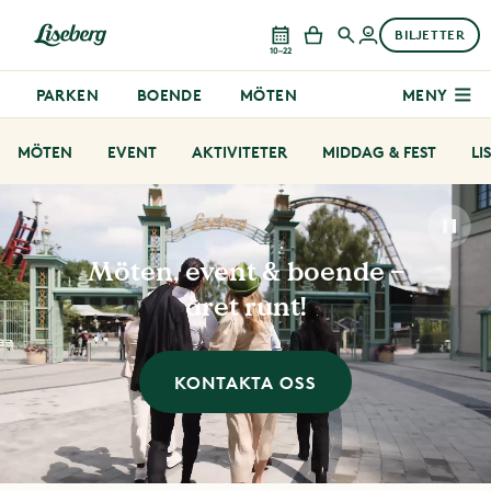
BILJETTER
10–22
PARKEN
BOENDE
MÖTEN
MENY
MÖTEN
EVENT
AKTIVITETER
MIDDAG & FEST
LI
Möten, event & boende –
året runt!
KONTAKTA OSS