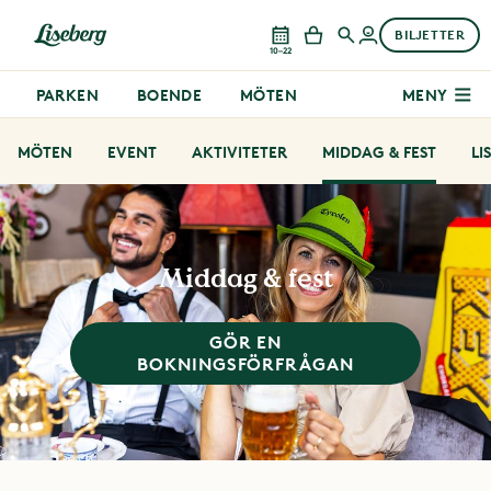
BILJETTER
10–22
PARKEN
BOENDE
MÖTEN
MENY
MÖTEN
EVENT
AKTIVITETER
MIDDAG & FEST
LI
Middag & fest
GÖR EN
BOKNINGSFÖRFRÅGAN