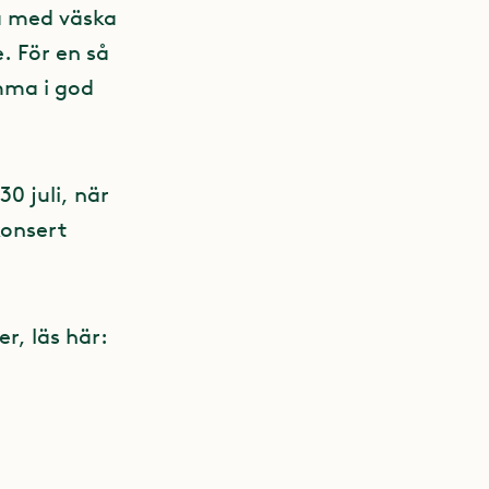
ta med väska
. För en så
omma i god
30 juli, när
konsert
r, läs här: