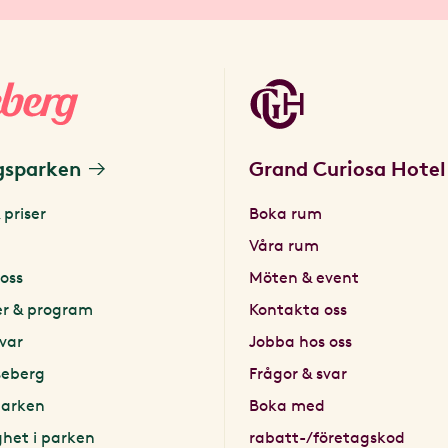
gsparken
Grand Curiosa Hotel
 priser
Boka rum
Våra rum
oss
Möten & event
er & program
Kontakta oss
svar
Jobba hos oss
seberg
Frågor & svar
parken
Boka med
ghet i parken
rabatt-/företagskod