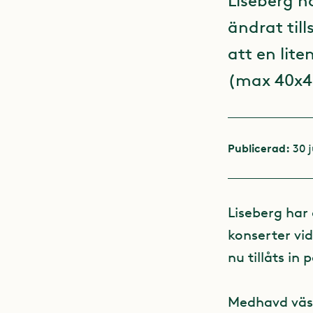
Liseberg h
ändrat till
att en lit
(max 40x4
Publicerad:
30 j
Liseberg har 
konserter vid
nu tillåts i
Medhavd väsk