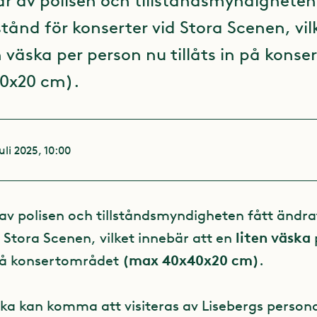
ar av polisen och tillståndsmyndigheten
stånd för konserter vid Stora Scenen, vi
en väska per person nu tillåts in på kons
0x20 cm).
uli 2025, 10:00
av polisen och tillståndsmyndigheten fått ändrat
liten väska
 Stora Scenen, vilket innebär att en
(max 40x40x20 cm)
n på konsertområdet
.
a kan komma att visiteras av Lisebergs persona