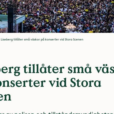
Liseberg tillåter små väskor på konserter vid Stora Scenen
erg tillåter små vä
nserter vid Stora
en