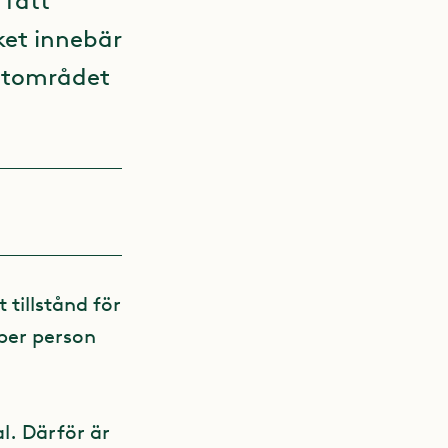
 fått
lket innebär
ertområdet
 tillstånd för
per person
l. Därför är