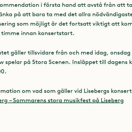
kommendation i första hand att avstå från att 
änka på att bara ta med det allra nödvändigaste
ering som möjligt är det fortsatt viktigt att k
n timme innan konsertstart.
tet gäller tillsvidare från och med idag, onsdag 
 spelar på Stora Scenen. Insläppet till dagens 
00.
rmation om vad som gäller vid Lisebergs konserte
berg – Sommarens stora musikfest på Liseberg