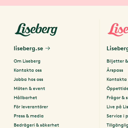
liseberg.se
Liseber
Om Liseberg
Biljetter &
Kontakta oss
Årspass
Jobba hos oss
Kontakta 
Möten & event
Öppettid
Hållbarhet
Frågor & 
För leverantörer
Live på Li
Press & media
Service i 
Bedrägeri & säkerhet
Tillgängli