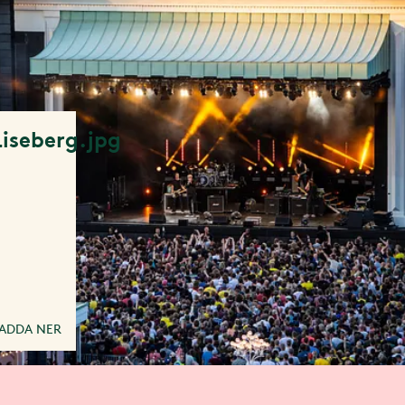
iseberg.jpg
l
ADDA NER