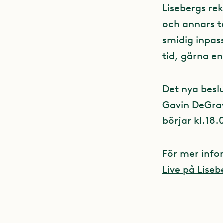
Lisebergs re
och annars t
smidig inpass
tid, gärna e
Det nya beslu
Gavin DeGraw
börjar kl.18.
För mer info
Live på Lise