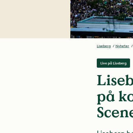
Liseberg
Nyheter
Live på Liseberg
Liseb
på ko
Scen