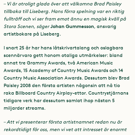
–
Vi är otroligt glada över att välkomna Brad Paisley
tillbaka till Liseberg. Hans förra spelning var en riktig
fullträff och vi ser fram emot ännu en magisk kväll på
Johan Gummesson
Stora Scenen, säger
, ansvarig
artistbokare på Liseberg
.
I snart 25 år har hans låtskrivartalang och oslagbara
scennärvaro gett honom otaliga utmärkelser: bland
annat tre Grammy Awards, två American Music
Awards, 15 Academy of Country Music Awards och 14
Country Music Association Awards. Dessutom blev Brad
Paisley 2008 den första artisten någonsin att nå tio
raka Billboard Country Airplay-ettor. Countrystjärnans
tidigare verk har dessutom samlat ihop nästan 5
miljarder streams.
–
Att vi presenterar första artistnamnet redan nu är
rekordtidigt för oss, men vi vet att intresset är enormt