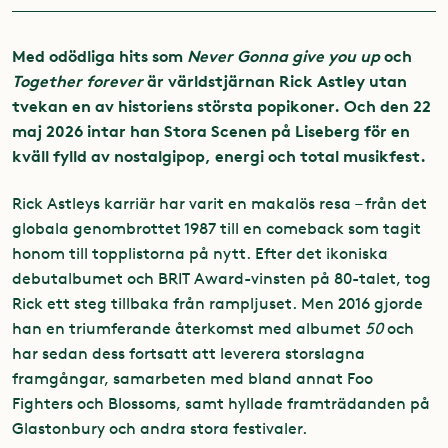
Med odödliga hits som
Never Gonna give you up
och
Together forever
är världstjärnan Rick Astley utan
tvekan en av historiens största popikoner. Och den 22
maj 2026 intar han Stora Scenen på Liseberg för en
kväll fylld av nostalgipop, energi och total musikfest.
Rick Astleys karriär har varit en makalös resa – från det
globala genombrottet 1987 till en comeback som tagit
honom till topplistorna på nytt. Efter det ikoniska
debutalbumet och BRIT Award-vinsten på 80-talet, tog
Rick ett steg tillbaka från rampljuset. Men 2016 gjorde
han en triumferande återkomst med albumet
50
och
har sedan dess fortsatt att leverera storslagna
framgångar, samarbeten med bland annat Foo
Fighters och Blossoms, samt hyllade framträdanden på
Glastonbury och andra stora festivaler.