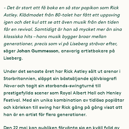
-
Det är stort att få boka en så stor popikon som Rick
Astley. Klädmodet från 80-talet har fått ett uppsving
igen och det kul att se att även musik från den tiden
får en revival. Samtidigt är han så mycket mer än sina
klassiska hits – hans musik bygger broar mellan
generationer, precis som vi på Liseberg strävar efter,
Johan Gummesson
säger
, ansvarig artistbokare på
Liseberg.
Under det senaste året har Rick Astley sålt ut arenor i
Storbritannien, släppt sin bästsäljande självbiografi
Never
och tagit sin storbands-swingturné till
prestigefyllda scener som Royal Albert Hall och Henley
Festival. Med sin unika kombination av tidlösa poplåtar
och kärleken till swing har Rick gång på gång visat att
han är en artist för flera generationer.
Den 22 maj kan publiken förvänta sig en kväll fylld av