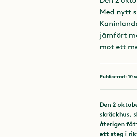
Den 2 okto
Med nytt s
Kaninlande
jämfört me
mot ett me
Publicerad:
10 
Den 2 oktob
skräckhus, s
återigen få
ett steg i r