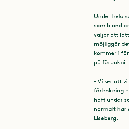
Under hela s
som bland an
väljer att l
möjliggör det
kommer i förs
på förboknin
- Vi ser att 
förbokning de
haft under s
normalt har 
Liseberg.