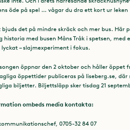
anske inte. Och i årets hårresande skräckhusnyhe
ens öde på spel … vågar du dra ett kort ur leken
t bjuds det på mindre skräck och mer bus. Här 
ig historia med busen Måns Tråk i spetsen, med e
gt lyckat – slajmexperiment i fokus.
ongen öppnar den 2 oktober och håller öppet fr
gliga öppettider publiceras på liseberg.se, dä
gliga biljetter. Biljettsläpp sker tisdag 21 septem
ormation ombeds media kontakta:
s, kommunikationschef, 0705-32 84 07