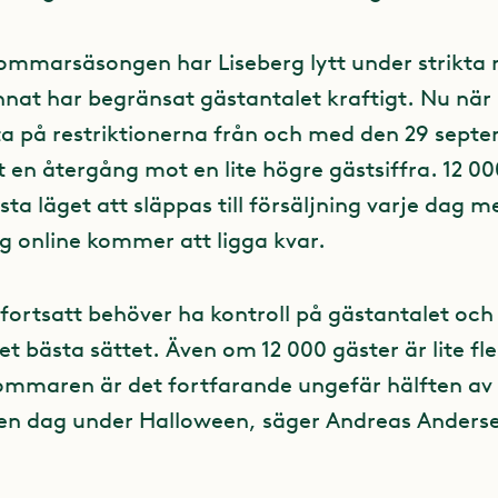
ommarsäsongen har Liseberg lytt under strikta r
nat har begränsat gästantalet kraftigt. Nu när
ätta på restriktionerna från och med den 29 sept
 en återgång mot en lite högre gästsiffra. 12 000
ta läget att släppas till försäljning varje dag 
g online kommer att ligga kvar.
vi fortsatt behöver ha kontroll på gästantalet och
t bästa sättet. Även om 12 000 gäster är lite fle
ommaren är det fortfarande ungefär hälften av 
en dag under Halloween, säger Andreas Anderse