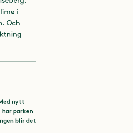
iseberg.
lime i
m. Och
iktning
 Med nytt
t har parken
gen blir det