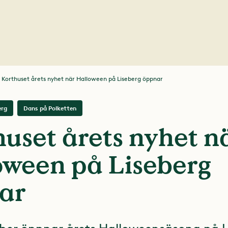
Korthuset årets nyhet när Halloween på Liseberg öppnar
erg
Dans på Polketten
uset årets nyhet n
oween på Liseberg
ar