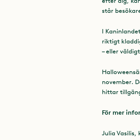
efter dig, k
står besökar
I Kaninlande
riktigt kladd
– eller väldi
Halloweensäs
november. Da
hittar tillgän
För mer inf
Julia Vasili