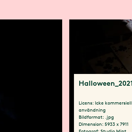
Halloween_2021
Licens: Icke kommersiell
användning
Bildformat: .jpg
Dimension: 5933 x 7911
Fotograf: Studio Mint