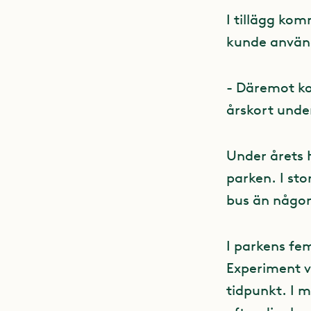
I tillägg ko
kunde använd
- Däremot ko
årskort unde
Under årets H
parken. I sto
bus än någon
I parkens fe
Experiment vi
tidpunkt. I m