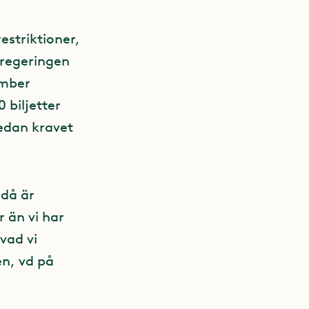
estriktioner,
 regeringen
ember
 biljetter
medan kravet
 då är
r än vi har
vad vi
n, vd på