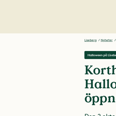
Liseberg
Nyheter
Halloween på Liseb
Korth
Hall
öppn