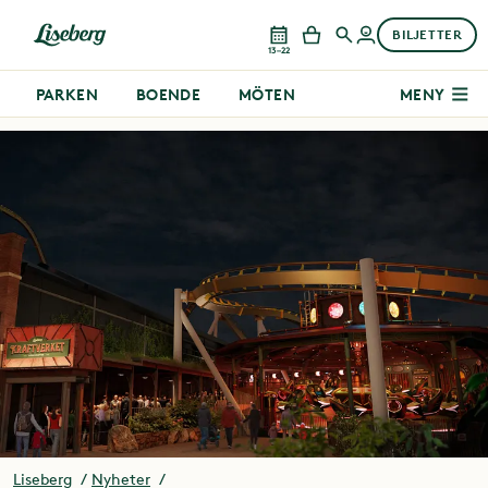
BILJETTER
13–22
PARKEN
BOENDE
MÖTEN
MENY
Liseberg
Nyheter