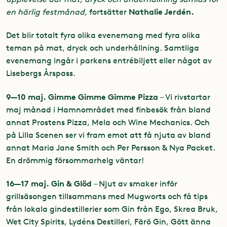
Nathalie Jerdén.
en härlig festmånad,
fortsätter
Det blir totalt fyra olika evenemang med fyra olika
teman på mat, dryck och underhållning. Samtliga
evenemang ingår i parkens entrébiljett eller något av
Lisebergs Årspass.
9—10 maj. Gimme Gimme Gimme Pizza
– Vi rivstartar
maj månad i Hamnområdet med finbesök från bland
annat Prostens Pizza, Mela och Wine Mechanics. Och
på Lilla Scenen ser vi fram emot att få njuta av bland
annat Maria Jane Smith och Per Persson & Nya Packet.
En drömmig försommarhelg väntar!
16—17 maj. Gin & Glöd
– Njut av smaker inför
grillsäsongen tillsammans med Mugworts och få tips
från lokala gindestillerier som Gin från Ego, Skrea Bruk,
Wet City Spirits, Lydéns Destilleri, Färö Gin, Gött änna