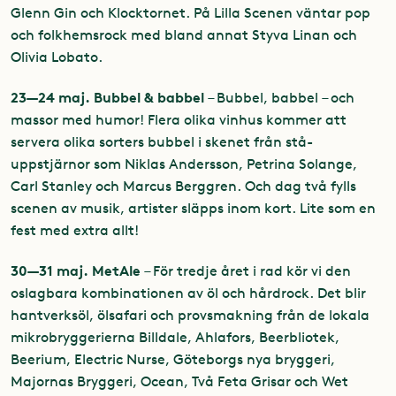
Glenn Gin och Klocktornet. På Lilla Scenen väntar pop
och folkhemsrock med bland annat Styva Linan och
Olivia Lobato.
23—24 maj. Bubbel & babbel
– Bubbel, babbel – och
massor med humor! Flera olika vinhus kommer att
servera olika sorters bubbel i skenet från stå-
uppstjärnor som Niklas Andersson, Petrina Solange,
Carl Stanley och Marcus Berggren. Och dag två fylls
scenen av musik, artister släpps inom kort. Lite som en
fest med extra allt!
30—31 maj. MetAle
– För tredje året i rad kör vi den
oslagbara kombinationen av öl och hårdrock. Det blir
hantverksöl, ölsafari och provsmakning från de lokala
mikrobryggerierna Billdale, Ahlafors, Beerbliotek,
Beerium, Electric Nurse, Göteborgs nya bryggeri,
Majornas Bryggeri, Ocean, Två Feta Grisar och Wet