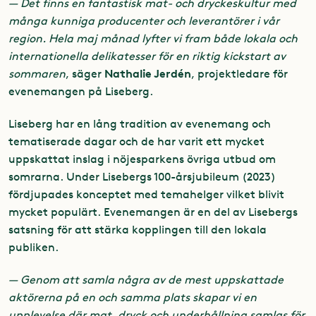
—
Det finns en fantastisk mat- och dryckeskultur med
många kunniga producenter och leverantörer i vår
region. Hela maj månad lyfter vi fram både lokala och
internationella delikatesser för en riktig kickstart av
Nathalie Jerdén
sommaren
, säger
, projektledare för
evenemangen på Liseberg.
Liseberg har en lång tradition av evenemang och
tematiserade dagar och de har varit ett mycket
uppskattat inslag i nöjesparkens övriga utbud om
somrarna. Under Lisebergs 100-årsjubileum (2023)
fördjupades konceptet med temahelger vilket blivit
mycket populärt. Evenemangen är en del av Lisebergs
satsning för att stärka kopplingen till den lokala
publiken.
— Genom att samla några av de mest uppskattade
aktörerna på en och samma plats skapar vi en
upplevelse där mat, dryck och underhållning samlas för