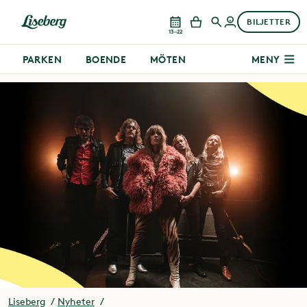
BILJETTER
13–22
PARKEN
BOENDE
MÖTEN
MENY
Liseberg
Nyheter