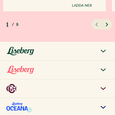
LADDA NER
1
/
8
liseberg.se
Om Liseberg
Lisebergsparken
Kontakta oss
Biljetter & priser
Jobba hos oss
Grand Curiosa Hotel
Årspass
Möten & event
Boka rum