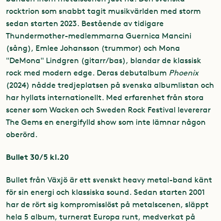
rocktrion som snabbt tagit musikvärlden med storm
sedan starten 2023. Bestående av tidigare
Thundermother-medlemmarna Guernica Mancini
(sång), Emlee Johansson (trummor) och Mona
"DeMona" Lindgren (gitarr/bas), blandar de klassisk
rock med modern edge. Deras debutalbum
Phoenix
(2024) nådde tredjeplatsen på svenska albumlistan och
har hyllats internationellt. Med erfarenhet från stora
scener som Wacken och Sweden Rock Festival levererar
The Gems en energifylld show som inte lämnar någon
oberörd.
Bullet 30/5 kl.20
Bullet från Växjö är ett svenskt heavy metal-band känt
för sin energi och klassiska sound. Sedan starten 2001
har de rört sig kompromisslöst på metalscenen, släppt
hela 5 album, turnerat Europa runt, medverkat på