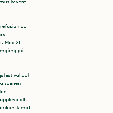
 musikevent
nrefusion och
rs
e. Med 21
ramgång på
gsfestival och
la scenen
den
ppleva allt
merikansk mat