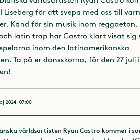
ianska världsartisten Ryan Castro ko
l Liseberg för att svepa med oss till va
r. Känd för sin musik inom reggaeton, 
och latin trap har Castro klart visat sig
 spelarna inom den latinamerikanska
en. Ta på er dansskorna, för den 27 juli 
en!
aj 2024, 07:00
anska världsartisten Ryan Castro kommer i so