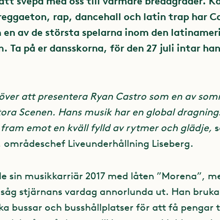
 att svepa med oss till varmare breddgrader. Kä
eggaeton, rap, dancehall och latin trap har Ca
m en av de största spelarna inom den latiname
. Ta på er dansskorna, för den 27 juli intar ha
a över att presentera Ryan Castro som en av so
Stora Scenen. Hans musik har en global dragnings
 fram emot en kväll fylld av rytmer och glädje,
, områdeschef Liveunderhållning Liseberg.
de sin musikkarriär 2017 med låten ”Morena”, m
såg stjärnans vardag annorlunda ut. Han bruk
ka bussar och busshållplatser för att få pengar til