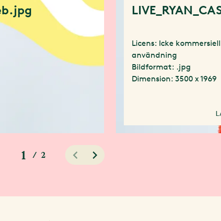
b.jpg
LIVE_RYAN_CAS
Licens: Icke kommersiell
användning
Bildformat: .jpg
Dimension: 3500 x 1969
L
1
/
2