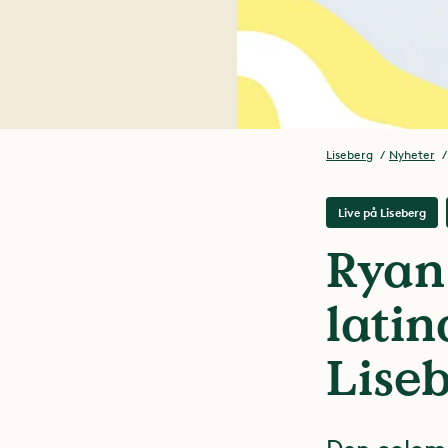
Liseberg
Nyheter
Live på Liseberg
Ryan
lati
Lise