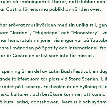
rgick så småningom till barer, nattklubbar och
lar Castro för enorma publikhav världen över.
har erövrat musikvärlden med sin unika stil, ge
som ”Jordan”, ”Mujeriego” och ”Monastery”, va
har hundratals miljoner visningar var på Youtub
snare i månaden på Spotify och internationell f
stor är Castro en artist som inte får missas.
spelning är en del av Latin Bash Festival, en da
nde folkfest som tar plats vid Stora Scenen, Lil
det på Liseberg. Festivalen är en hyllning till 
nska kulturen, och besökare kommer att kunna u
å kurs i salsa, dansshower, livemusik och syda