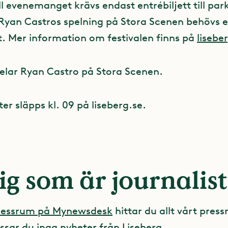
ll evenemanget krävs endast entrébiljett till pa
v Ryan Castros spelning på Stora Scenen behövs 
tt. Mer information om festivalen finns på
lisebe
spelar Ryan Castro på Stora Scenen.
ter släpps kl. 09 på liseberg.se.
ig som är journalist
pressrum på Mynewsdesk
hittar du allt vårt press
ssar du inga nyheter från Liseberg.