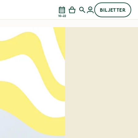
BILJETTER
10–22