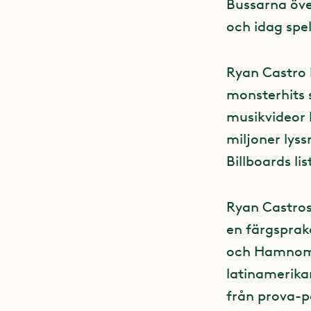
Bussarna öve
och idag spe
Ryan Castro 
monsterhits 
musikvideor 
miljoner lys
Billboards li
Ryan Castros 
en färgspraka
och Hamnområ
latinamerika
från prova-p