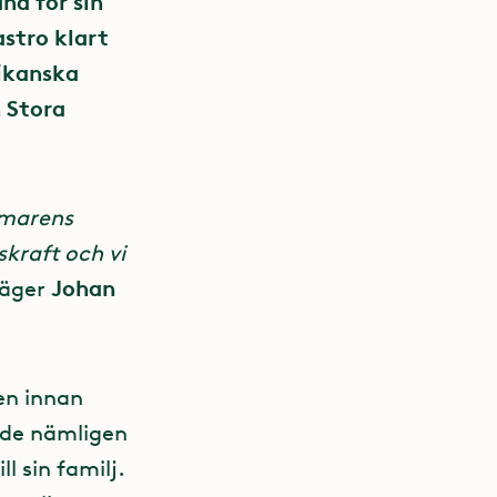
nd för sin
stro klart
rikanska
n Stora
mmarens
kraft och vi
Johan
säger
en innan
ade nämligen
l sin familj.