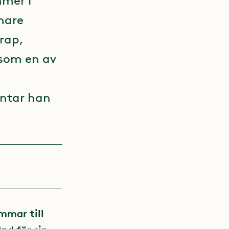
mmer i
rmare
rap,
 som en av
intar han
mmar till