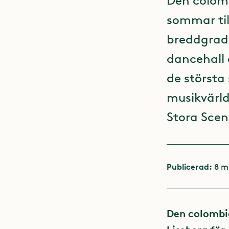
Den colomb
sommar til
breddgrade
dancehall 
de största
musikvärld
Stora Scen
Publicerad:
8 m
Den colombi