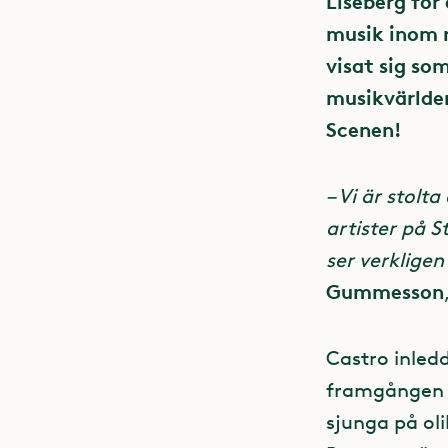
Liseberg för
musik inom r
visat sig so
musikvärlden
Scenen!
–
Vi är stolt
artister på 
ser verkligen
Gummesson
Castro inled
framgången 
sjunga på oli