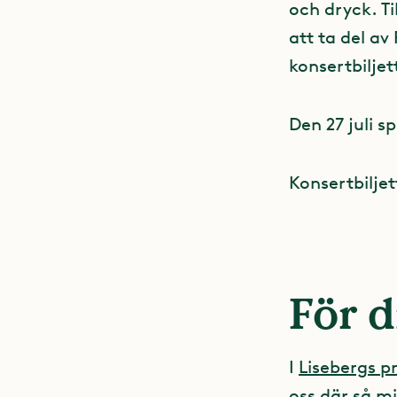
och dryck. Ti
att ta del a
konsertbilje
Den 27 juli 
Konsertbiljet
För d
I
Lisebergs 
oss där så mi