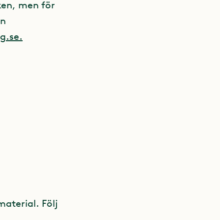
rken, men för
en
rg.se.
material. Följ