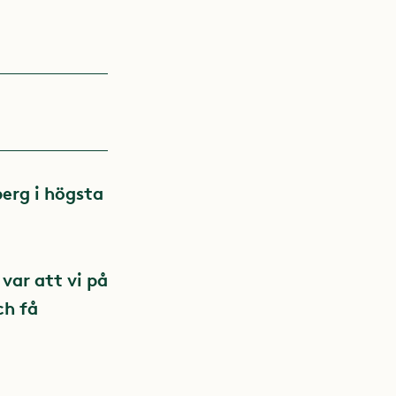
berg i högsta
var att vi på
ch få