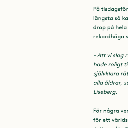
På tisdagsfö
längsta så ka
drop på hela 
rekordhöga sn
- Att vi slog 
hade roligt t
självklara rä
alla åldrar,
Liseberg.
För några ve
för ett värld