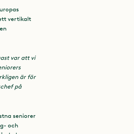
Europas
tt vertikalt
den
ast var att vi
eniorers
rkligen är för
schef på
stna seniorer
rg- och