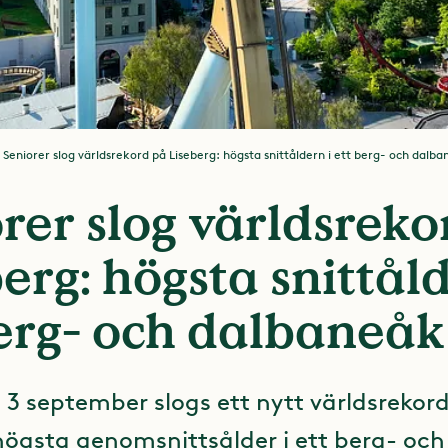
Seniorer slog världsrekord på Liseberg: högsta snittåldern i ett berg- och dalb
rer slog världsreko
erg: högsta snittåld
berg- och dalbaneåk
 3 september slogs ett nytt världsrekor
 högsta genomsnittsålder i ett berg- och