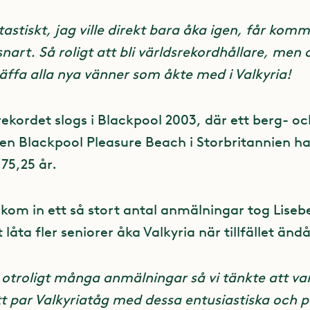
tastiskt, jag ville direkt bara åka igen, får kom
art. Så roligt att bli världsrekordhållare, men a
räffa alla nya vänner som åkte med i Valkyria!
rekordet slogs i Blackpool 2003, där ett berg- 
en Blackpool Pleasure Beach i Storbritannien h
 75,25 år.
 kom in ett så stort antal anmälningar tog Liseb
 låta fler seniorer åka Valkyria när tillfället änd
så otroligt många anmälningar så vi tänkte att var
tt par Valkyriatåg med dessa entusiastiska och p