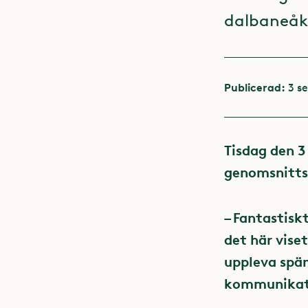
dalbaneåk:
Publicerad:
3 s
Tisdag den 3
genomsnittså
– Fantastisk
det här vise
uppleva spä
kommunikati