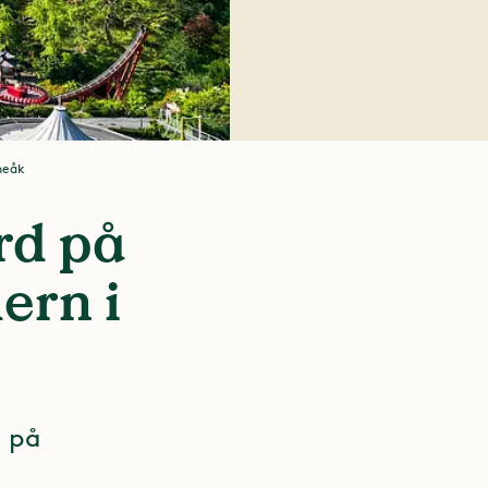
aneåk
rd på
ern i
d på