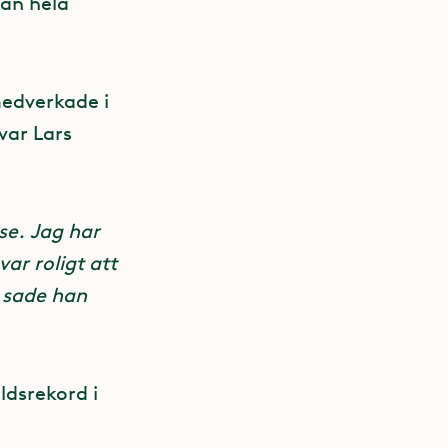
rån hela
medverkade i
var Lars
se. Jag har
ar roligt att
, sade han
ldsrekord i