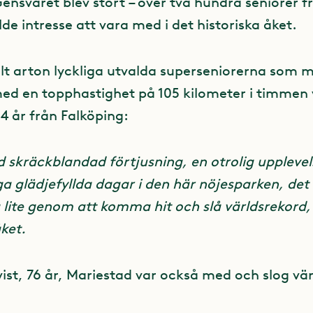
ensvaret blev stort – över två hundra seniorer f
e intresse att vara med i det historiska åket.
alt arton lyckliga utvalda superseniorerna som 
ed en topphastighet på 105 kilometer i timmen 
4 år från Falköping:
d skräckblandad förtjusning, en otrolig upplevel
 glädjefyllda dagar i den här nöjesparken, det v
ka lite genom att komma hit och slå världsrekord
åket.
ist, 76 år, Mariestad var också med och slog vär