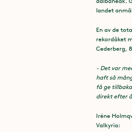
dalbaneåk. G
landet anmäld
En av de tot
rekordåket m
Cederberg, 8
- Det var me
haft så många
få ge tillba
direkt efter 
Iréne Holmqv
Valkyria: