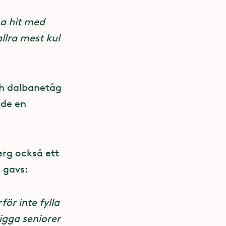
ma hit med
llra mest kul
och dalbanetåg
ade en
erg också ett
å gavs:
för inte fylla
igga seniorer