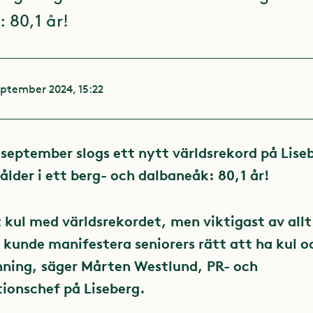
 80,1 år!
eptember 2024, 15:22
 september slogs ett nytt världsrekord på Lise
lder i ett berg- och dalbaneåk: 80,1 år!
t kul med världsrekordet, men viktigast av allt 
t kunde manifestera seniorers rätt att ha kul o
nning, säger Mårten Westlund, PR- och
onschef på Liseberg.