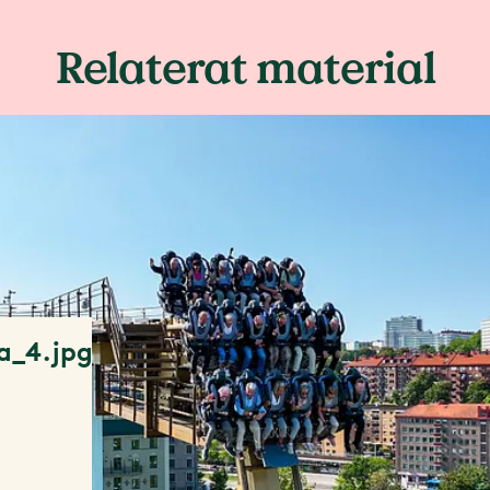
Relaterat material
a_4.jpg
l