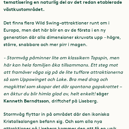
tematisering en naturlig del av det redan etablerade
västkustområdet.
Det finns flera Wild Swing-attraktioner runt om i
Europa, men det här blir en av de första i en ny
generation där alla dimensioner skruvats upp – högre,
större, snabbare och mer pirr i magen.
- Stormvåg påminner lite om
klassikern Topspin
, men
här kan hela familjen åka tillsammans. Ett steg mot
att framöver våga sig på de lite tuffare attraktionerna
så som Uppswinget och Loke. Bra med drag och
magkittel som skapar det där spontana gapskrattet –
en åktur du blir himla glad av, helt enkelt!
säger
Kenneth Berndtsson
, driftchef på Liseberg.
Stormvåg flyttar in på området där den ikoniska
Kristallsalongen befann sig. Och som alla nya
attraktioner på Liseberg kommer den att få en unik