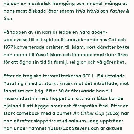
höjden av musikalisk framgång och innehöll många av
hans mest älskade låtar såsom
Wild World
och
Father &
Son.
På toppen av sin karriär ledde en nära döden-
upplevelse till ett spirituellt uppvaknande hos Cat och
1977 konverterade artisten till Islam. Kort därefter bytte
Yusuf Islam
han namn till
och lämnade musikkarriären
för att ägna sin tid åt familj, religion och välgörenhet.
Efter de tragiska terrorattackerna 9/11 i USA uttalade
Yusuf sig i media, starkt kritisk mot det inträffade, mot
fanatism och krig. Efter 30 år återvände han till
musikindustrin med hoppet om att hans låtar kunde
hjälpa till att bygga broar och förespråka fred. Efter en
stark comeback med albumet
An Other Cup
(2006) har
han därefter släppt tre studioalbum. Idag uppträder
han under namnet Yusuf/Cat Stevens och är aktuell