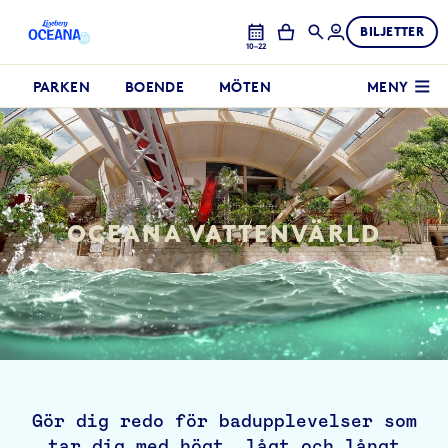
BILJETTER
10–22
PARKEN
BOENDE
MÖTEN
MENY
OCEANA VATTENVÄRLD
Gör dig redo för badupplevelser som
tar dig med högt, lågt och långt