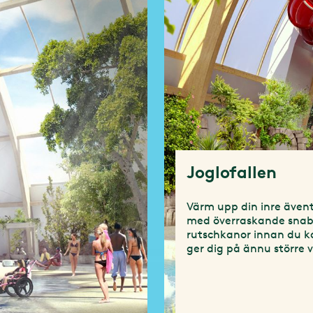
Joglofallen
Värm upp din inre även
med överraskande sna
rutschkanor innan du k
ger dig på ännu större v