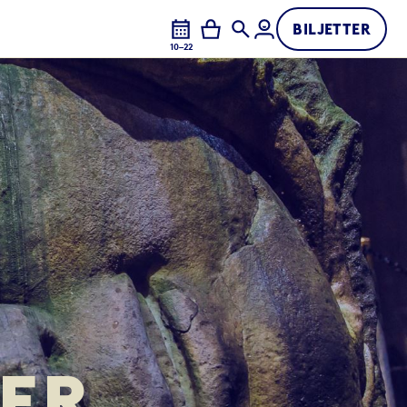
BILJETTER
10–22
ER