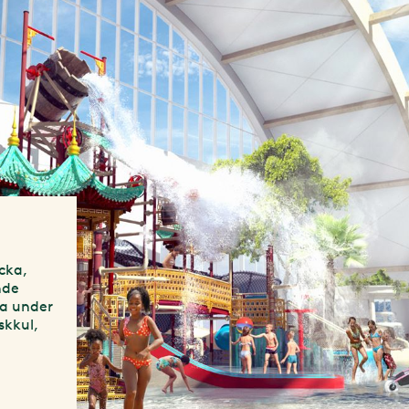
cka,
nde
a under
skkul,