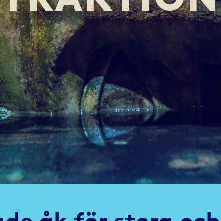
de åk för stora oc