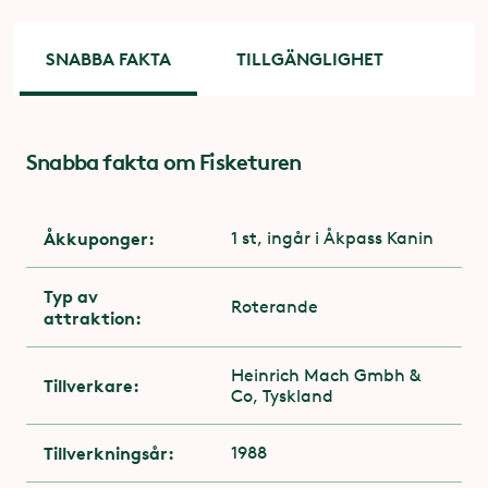
SNABBA FAKTA
TILLGÄNGLIGHET
Snabba fakta om Fisketuren
Tillgänglighet
För dig med funktionsnedsättning är entrén via
attraktionens utgång. Kontakta
Åkkuponger:
1 st, ingår i Åkpass Kanin
attraktionspersonalen på plats
Typ av
Du får åka med gips
Roterande
attraktion:
Heinrich Mach Gmbh &
Tillverkare:
Co, Tyskland
Tillverkningsår:
1988