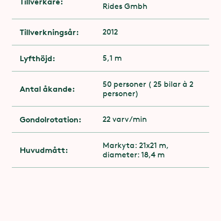
Tillverkare:
Rides Gmbh
attraktionens utgång. Kontakta
attraktionspersonalen på plats
Tillverkningsår:
2012
Lyfthöjd:
5,1 m
50 personer ( 25 bilar à 2
Antal åkande:
personer)
Gondolrotation:
22 varv/min
Markyta: 21x21 m,
Huvudmått:
diameter: 18,4 m