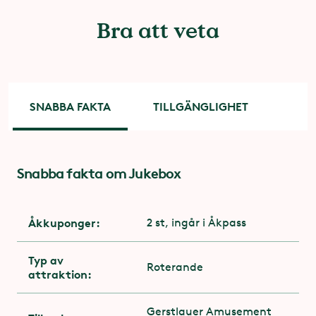
Bra att veta
SNABBA FAKTA
TILLGÄNGLIGHET
Snabba fakta om Jukebox
Tillgänglighet
Du behöver ha stabilitet och muskelstyrka i
överkropp och nacke
Åkkuponger:
2 st, ingår i Åkpass
Du behöver ha minst en arm att hålla i dig med
Typ av
Roterande
attraktion:
Du får åka med gips
För dig med funktionsnedsättning är entrén via
Gerstlauer Amusement