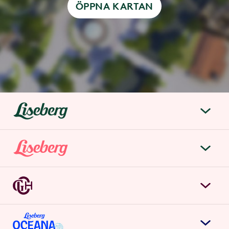
ÖPPNA KARTAN
liseberg.se
Om Liseberg
Lisebergsparken
Kontakta oss
Biljetter & priser
Jobba hos oss
Grand Curiosa Hotel
Årspass
Möten & event