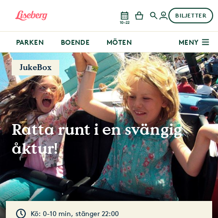
BILJETTER
10–22
PARKEN
BOENDE
MÖTEN
MENY
JukeBox
Ratta runt i en svängig
åktur!
Kö: 0-10 min, stänger 22:00