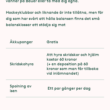
vänner på Bauer eller ta med dig egna.
små balansklossar att stödja sig mot. Inget
köföreträde.
Hockeyklubbor och liknande är inte tillåtna, men för
dig som har svårt att hålla balansen finns det små
balansklossar att stödja sig mot
Åkkuponger
Gratis
Att hyra skridskor och hjälm
kostar 60 kronor
Skridskohyra
(+ en deposition på 60
kronor som man får tillbaka
vid inlämnandet)
Spolning av
Ett par gånger per dag
isen