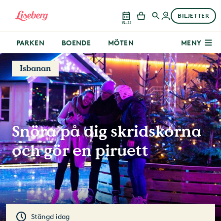
BILJETTER
13–22
PARKEN
BOENDE
MÖTEN
MENY
Isbanan
Snöra på dig skridskorna
och gör en piruett
Stängd idag