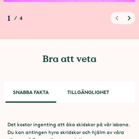
1
/
4
Bra att veta
SNABBA FAKTA
TILLGÄNGLIGHET
Tillgänglighet
Det kostar ingenting att åka skidskor på vår isbana.
Du kan antingen hyra skridskor och hjälm av våra
För de som har svårt att hålla balansen finns det