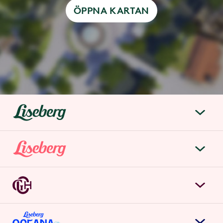
ÖPPNA KARTAN
liseberg.se
Om Liseberg
Lisebergsparken
Kontakta oss
Biljetter & priser
Jobba hos oss
Grand Curiosa Hotel
Årspass