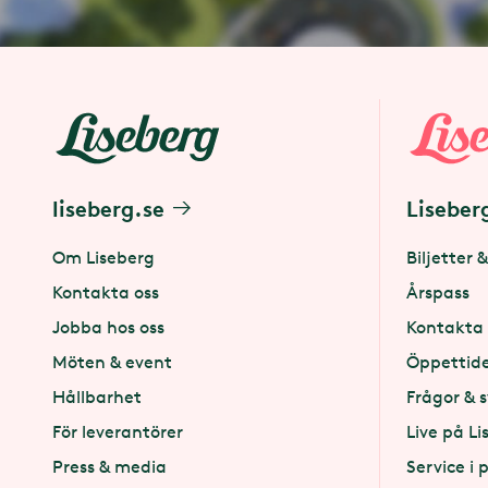
liseberg.se
Liseber
Om Liseberg
Biljetter &
Kontakta oss
Årspass
Jobba hos oss
Kontakta 
Möten & event
Öppettid
Hållbarhet
Frågor & 
För leverantörer
Live på Li
Press & media
Service i 