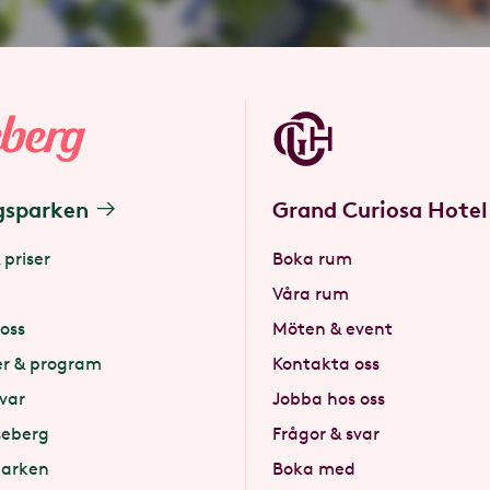
gsparken
Grand Curiosa Hotel
 priser
Boka rum
Våra rum
oss
Möten & event
er & program
Kontakta oss
svar
Jobba hos oss
seberg
Frågor & svar
parken
Boka med