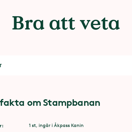
Bra att veta
T
 fakta om Stampbanan
lighet
funktionsnedsättning är entrén via attraktionen
r:
1 st, ingår i Åkpass Kanin
raktionspersonalen på plats