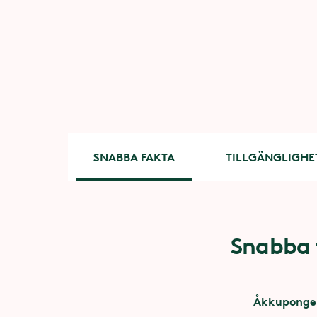
SNABBA FAKTA
TILLGÄNGLIGHE
Snabba
Tillgäng
För dig med 
Åkkuponge
Kontakta att