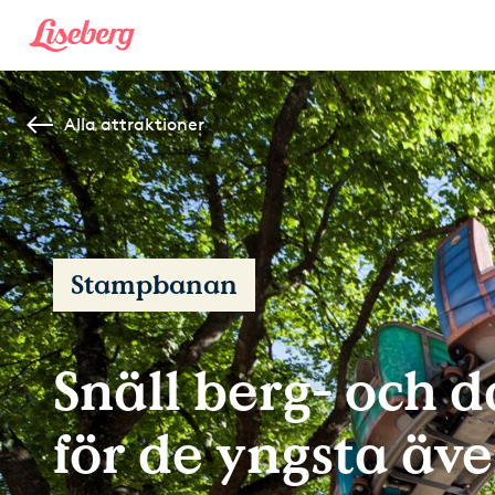
Alla attraktioner
Stampbanan
Snäll berg- och 
för de yngsta äv