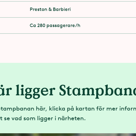
Preston & Barbieri
er med funktionsnedsättning per åktur
Ca 280 passagerare/h
ka med gips
är ligger Stampban
Stampbanan här, klicka på kartan för mer infor
tt se vad som ligger i närheten.