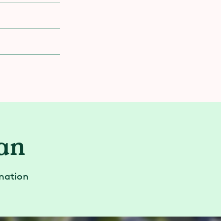
an
mation