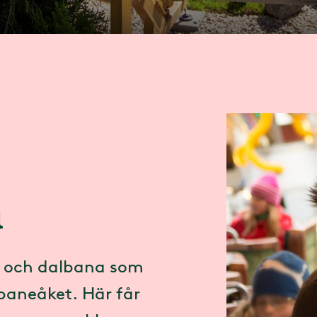
n
- och dalbana som
gbaneåket. Här får