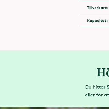
Tillverkare:
Två gäst
Kapacitet:
Du får å
H
Du hittar 
eller för a