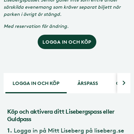
särskilda evenemang som kräver separat biljett när
parken i övrigt är stängd.
Med reservation för ändring.
LOGGA IN OCH KÖP
LOGGA IN OCH KÖP
ÅRSPASS
GE BOR
Köp och aktivera ditt Lisebergspass eller
Här hittar du frågor och svar om allt som rör Lisebergs fem
En helt år av upplevelser på Liseberg är bland det
Guldpass
roligaste man kan få, men kanske ännu roligare
olika typer av årspass.
att ge bort.
1.
Logga in på Mitt Liseberg på liseberg.se
Årspass