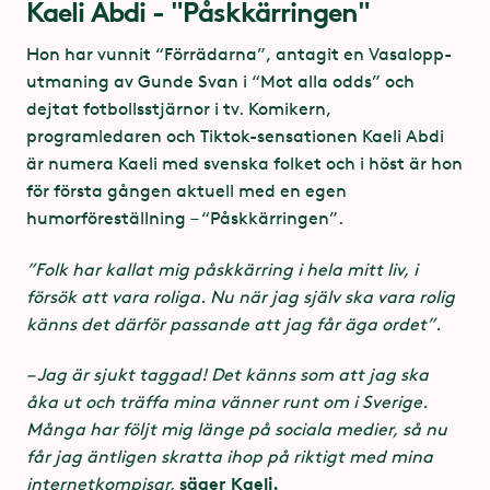
Kaeli Abdi - "Påskkärringen"
Tider och biljettpriser
Tillgänglighet på Lisebergsteatern
Lisebergsteaterns parkettplatser är utrustade
Hon har vunnit “Förrädarna”, antagit en Vasalopp-
Biljettsläpp 25 maj kl 10
med hörselslinga. Undantaget är de fyra
utmaning av Gunde Svan i “Mot alla odds” och
yttersta platserna på rad 1-15 och hela rad 16.
dejtat fotbollsstjärnor i tv. Komikern,
Dag
Tid
Pris
programledaren och Tiktok-sensationen Kaeli Abdi
Lokalen har fyra rullstolsplatser som bokas
är numera Kaeli med svenska folket och i höst är hon
tillsammans med biljetten.
460 kr
för första gången aktuell med en egen
Lördag 17 okt
Kl 20.00
humorföreställning – “Påskkärringen”.
En ledsagare per rullstol erbjuds gratis biljett.
”Folk har kallat mig påskkärring i hela mitt liv, i
I lokalen finns handikapptoalett men inte
Längd: ca 75 min, ingen paus.
försök att vara roliga. Nu när jag själv ska vara rolig
skötbord.
Rekommenderad åldersgräns 15 år.
känns det därför passande att jag får äga ordet”.
Vid barnföreställningar finns ett begränsat
Bokning av grupp över 10 st, kontakta Liseberg 031–
– Jag är sjukt taggad! Det känns som att jag ska
antal barnkuddar att låna.
400 100.
åka ut och träffa mina vänner runt om i Sverige.
Många har följt mig länge på sociala medier, så nu
Bokning av rullstolsplats kontakta Liseberg 031-
Observera - Lisebergsteatern är en kontantfri arena.
får jag äntligen skratta ihop på riktigt med mina
400 100.
säger Kaeli.
internetkompisar,