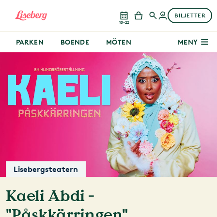
BILJETTER
10–22
PARKEN
BOENDE
MÖTEN
MENY
Lisebergsteatern
Kaeli Abdi -
"Påskkärringen"