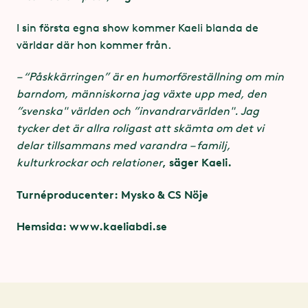
Avhämtning av biljetter
I sin första egna show kommer Kaeli blanda de
I samband med föreställningar på Lisebergsteatern
världar där hon kommer från.
öppnar Lisebergs Gästservice för avhämtning av
biljetter en timme före föreställning. De dagar
– “Påskkärringen” är en humorföreställning om min
Lisebergsparken har öppet öppnar Gästservice vid
barndom, människorna jag växte upp med, den
Huvudentrén en timme innan parken öppnar, och
”svenska" världen och ”invandrarvärlden". Jag
stänger samtidigt som Lisebergsparken. Här hittar
tycker det är allra roligast att skämta om det vi
du
Gästservice öppettider
.
delar tillsammans med varandra – familj,
, säger Kaeli.
kulturkrockar och relationer
Tips! Biljetten gäller som entré till Liseberg, om
nöjesparken är öppen aktuellt föreställningsdatum.
Turnéproducenter: Mysko & CS Nöje
.
Hemsida: www.kaeliabdi.se