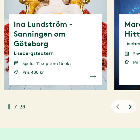
Ina Lundström -
Mar
Sanningen om
Hit
Göteborg
Lisebe
Lisebergsteatern
Spel
Pri
Spelas 11 sep tom 16 okt
Pris 480 kr
1
/
29