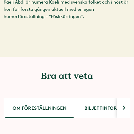
Kaeli Abdi är numera Kaeli med svenska folket och i höst är
hon för första gången aktuell med en egen
humorföreställning – “Påskkärringen”.
Bra att veta
OM FÖRESTÄLLNINGEN
BILJETTINFORMATIO