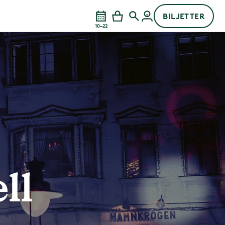
BILJETTER
10–22
ll