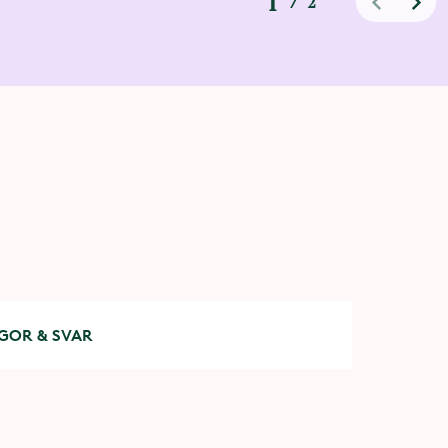
1
/
2
GOR & SVAR