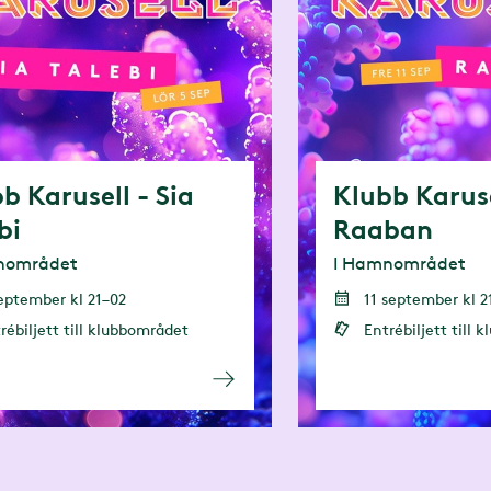
b Karusell - Sia
Klubb Karuse
bi
Raaban
nområdet
I Hamnområdet
eptember kl 21–02
11 september kl 2
rébiljett till klubbområdet
Entrébiljett till