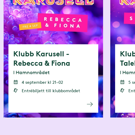
Klubb Karusell -
Klub
Rebecca & Fiona
Tale
I Hamnområdet
I Ham
4 september kl 21–02
5 s
Entrébiljett till klubbområdet
Ent