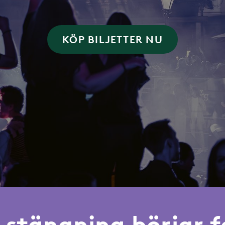
KÖP BILJETTER NU
r stängning börjar f