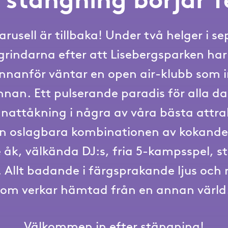
arusell är tillbaka! Under två helger i s
grindarna efter att Lisebergsparken har
Innanför väntar en open air-klubb som i
nan. Ett pulserande paradis för alla d
 nattåkning i några av våra bästa attra
n oslagbara kombinationen av kokande
 åk, välkända DJ:s, fria 5-kampsspel, st
. Allt badande i färgsprakande ljus och
som verkar hämtad från en annan värld
Välkommen in efter stängning!