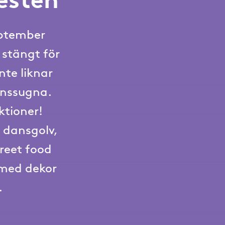
eptember
 stängt för
nte liknar
anssugna.
ktioner!
 dansgolv,
reet food
 med dekor
.