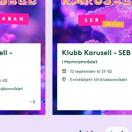
ll -
Klubb Karusell - SEB
I Hamnområdet
12 september kl 21–02
Entrébiljett till klubbområdet
1–02
 klubbområdet