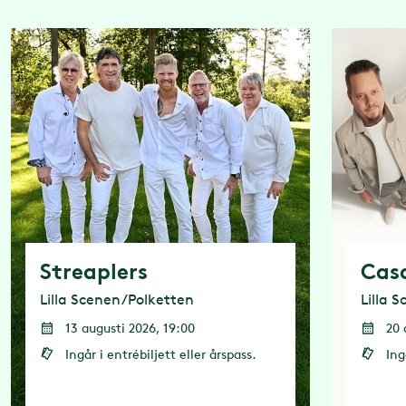
Streaplers
Cas
Lilla Scenen/Polketten
Lilla 
13 augusti 2026, 19:00
20 
Ingår i entrébiljett eller årspass.
Ing