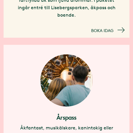
fartfyllda åk som ljuva drömmar. I paketet
ingår entré till Lisebergsparken, åkpass och
boende.
BOKA IDAG
Årspass
Åkfantast, musikälskare, kanintokig eller