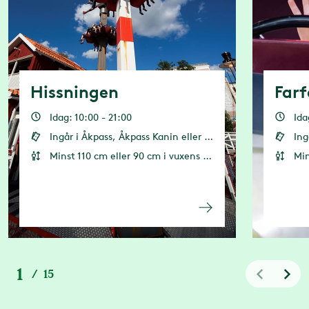
Hissningen
Farf
Idag: 10:00 - 21:00
Ida
Ingår i Åkpass, Åkpass Kanin eller 2 åkkuponger
Ingå
Minst 110 cm eller 90 cm i vuxens sällskap
Minst
1
/
15