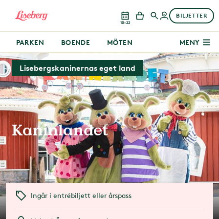
BILJETTER
10–22
PARKEN
BOENDE
MÖTEN
MENY
Lisebergskaninernas eget land
Kaninlandet
Ingår i entrébiljett eller årspass