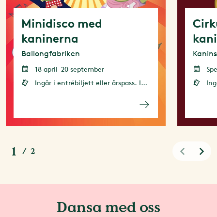
Minidisco med
Cirk
kaninerna
kani
Ballongfabriken
Kanin
18 april–20 september
Spe
Ingår i entrébiljett eller årspass. Ingen förbokning krävs
Ingår
1
/
2
Dansa med oss