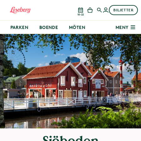
BILJETTER
10–22
PARKEN
BOENDE
MÖTEN
MENY
Sjöboden