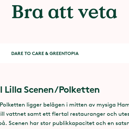
Bra att veta
DARE TO CARE & GREENTOPIA
ll Lilla Scenen/Polketten
lighet på Lilla Scenen/Polkett
 Care
tsning på ömsesidighet och mo
/Polketten ligger belägen i mitten av mysiga 
a publikytan är ett dansgolv med ett förutbestä
ll vattnet samt ett flertal restauranger och ute
ormens gängse ”regler” har vi ingen möjlighet at
a övergrepp
på. Scenen har stor publikkapacitet och en satsn
 åt gäster med funktionsnedsättning. I enstaka 