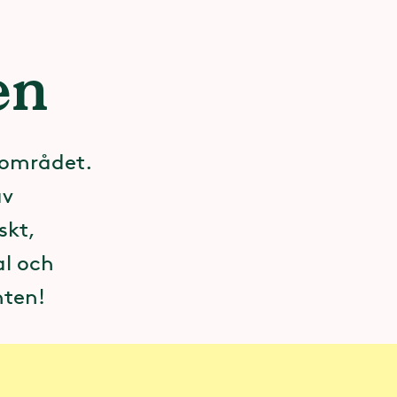
en
nområdet.
av
skt,
al och
nten!