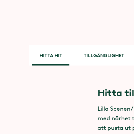
HITTA HIT
TILLGÄNGLIGHET
Hitta ti
Tillgäng
Dare to
- en sa
Lilla Scenen
Eftersom hel
med närhet ti
enligt dansf
sexuell
att pusta ut 
på dansgolvet