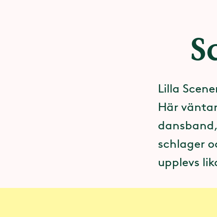
S
Lilla Scen
Här väntar
dansband, 
schlager o
upplevs li