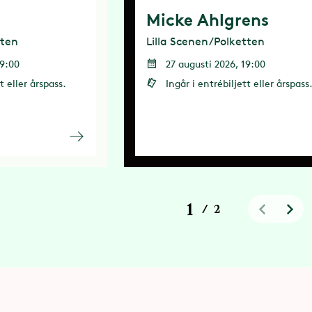
Micke Ahlgrens
tten
Lilla Scenen/Polketten
19:00
27 augusti 2026, 19:00
t eller årspass.
Ingår i entrébiljett eller årspass
1
/
2