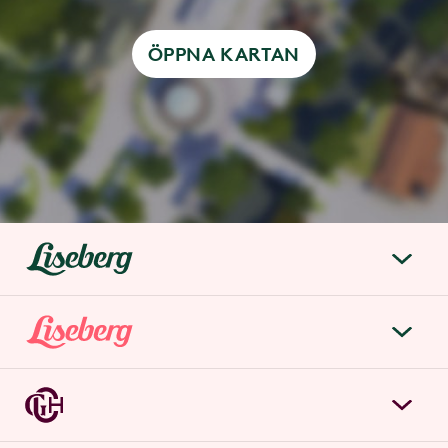
ÖPPNA KARTAN
liseberg.se
Om Liseberg
Lisebergsparken
Kontakta oss
Biljetter & priser
Jobba hos oss