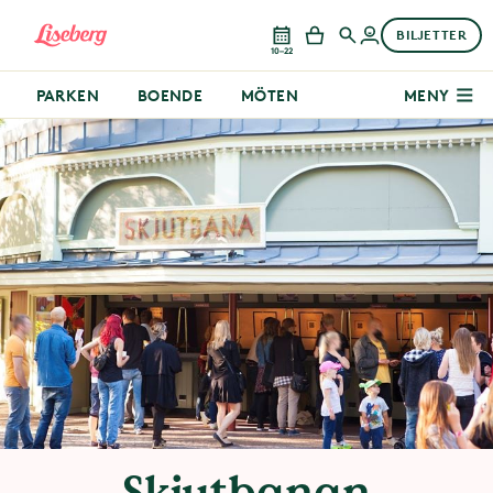
BILJETTER
10–22
PARKEN
BOENDE
MÖTEN
MENY
Skjutbanan