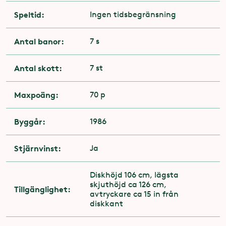
Speltid:
Ingen tidsbegränsning
Antal banor:
7 s
Antal skott:
7 st
Maxpoäng:
70 p
Byggår:
1986
Stjärnvinst:
Ja
Diskhöjd 106 cm, lägsta
skjuthöjd ca 126 cm,
Tillgänglighet:
avtryckare ca 15 in från
diskkant