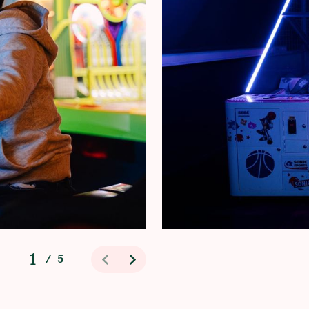
1
/
5