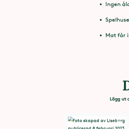
Ingen ål
Spelhuse
Mat får 
Lägg ut 