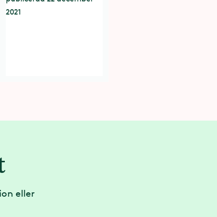
t
on eller