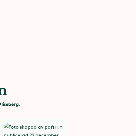
n
liseberg.