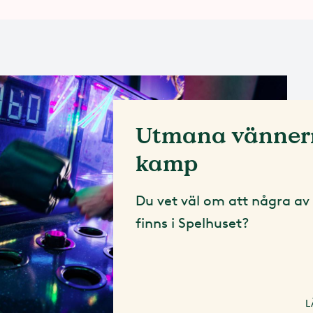
Utmana vännern
kamp
Du vet väl om att några a
finns i Spelhuset?
L