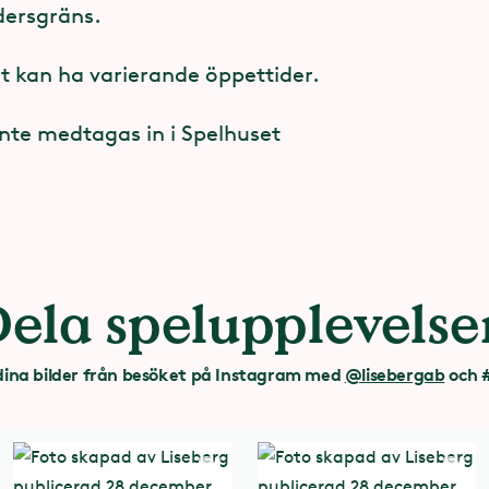
dersgräns.
t kan ha varierande öppettider.
inte medtagas in i Spelhuset
Dela spelupplevelse
dina bilder från besöket
på Instagram
med
@lisebergab
och #