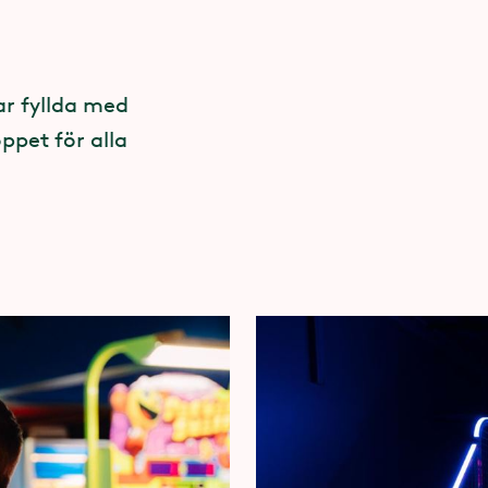
ar fyllda med
öppet
för alla