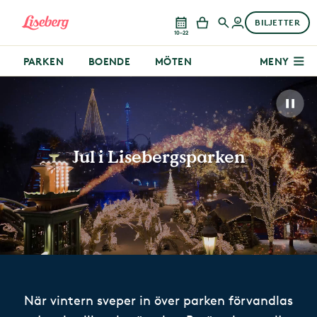
BILJETTER
10–22
PARKEN
BOENDE
MÖTEN
MENY
Jul i Lisebergsparken
När vintern sveper in över parken förvandlas