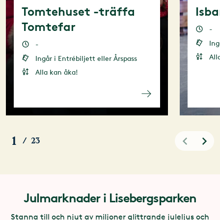
Tomtehuset -träffa
Isb
Tomtefar
-
Ing
-
All
Ingår i Entrébiljett eller Årspass
Alla kan åka!
1
/
23
Julmarknader i Lisebergsparken
Stanna till och njut av miljoner glittrande juleljus och