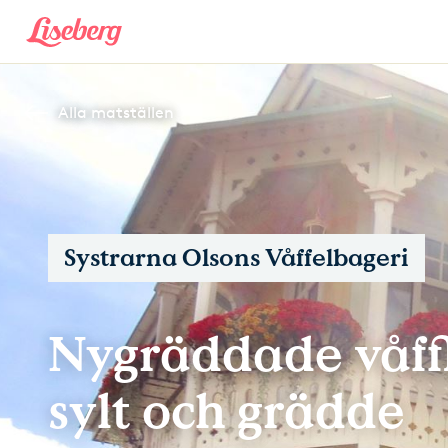
Alla matställen
Systrarna Olsons Våffelbageri
Nygräddade våff
sylt och grädde