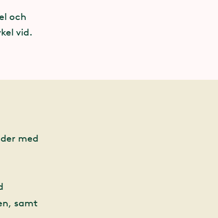
el och
kel vid.
änder med
d
en, samt