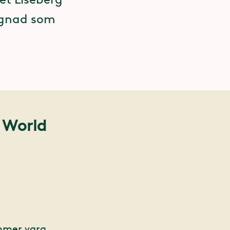
ggnad som
 World
ommer vara