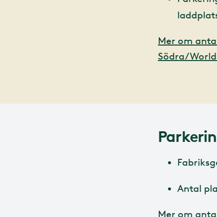
laddplats
Mer om antal 
Södra/World 
Parkeri
Fabriksg
Antal pla
Mer om antal 