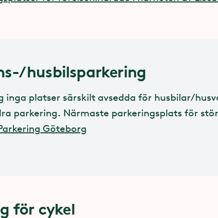
s-/husbilsparkering
g inga platser särskilt avsedda för husbilar/hus
dra parkering. Närmaste parkeringsplats för stö
Parkering Göteborg
g för cykel