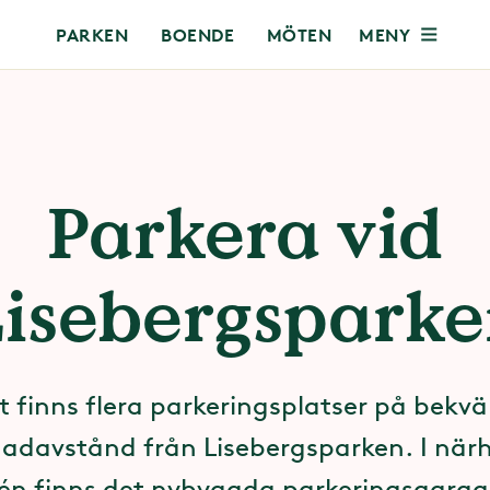
MENY
PARKEN
BOENDE
MÖTEN
Parkera vid
isebergspark
t finns flera parkeringsplatser på bekv
davstånd från Lisebergsparken. I när
én finns det nybyggda parkeringsgarag