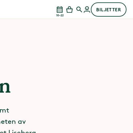
BILJETTER
10–22
en
ämt
heten av
et Liseberg