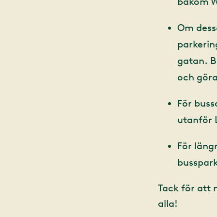
bakom Wo
Om dessa
parkerin
gatan. B
och göra
För buss
utanför 
För längr
busspar
Tack för att 
alla!