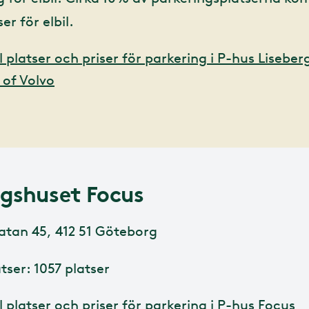
er för elbil.
platser och priser för parkering i P-hus Liseber
of Volvo
ngshuset Focus
atan 45, 412 51 Göteborg
tser: 1057 platser
platser och priser för parkering i P-hus Focus