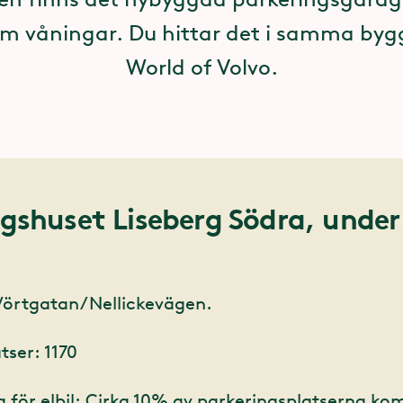
fem våningar. Du hittar det i samma by
World of Volvo.
ngshuset Liseberg Södra, under
Vörtgatan/Nellickevägen.
tser: 1170
g för elbil: Cirka 10% av parkeringsplatserna k