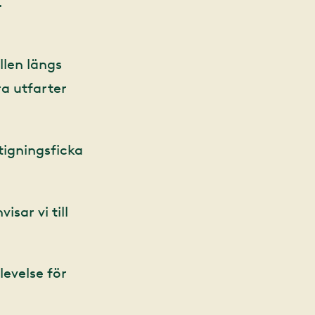
.
llen längs
a utfarter
tigningsficka
isar vi till
levelse för