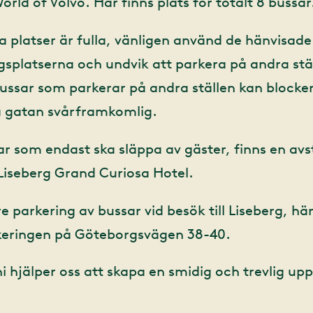
rld of Volvo. Här finns plats för totalt 8 bussar
 platser är fulla, vänligen använd de hänvisade
gsplatserna och undvik att parkera på andra stä
ussar som parkerar på andra ställen kan blocker
 gatan svårframkomlig.
ar som endast ska släppa av gäster, finns en avs
Liseberg Grand Curiosa Hotel.
e parkering av bussar vid besök till Liseberg, hänv
keringen på Göteborgsvägen 38-40.
ni hjälper oss att skapa en smidig och trevlig upp