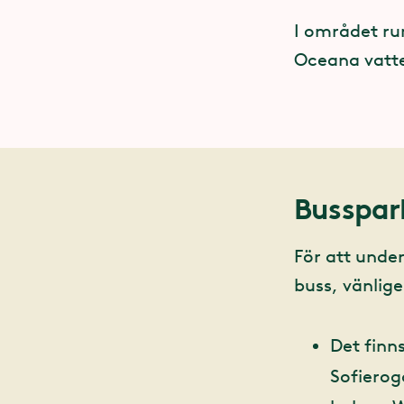
I området ru
Oceana vatten
Busspar
För att unde
buss, vänlig
Det finn
Sofierog