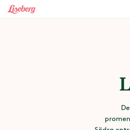
L
De
promena
Södra entr