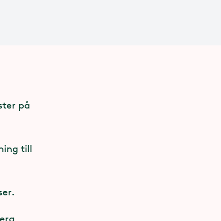
ster på
ing till
ser.
berg