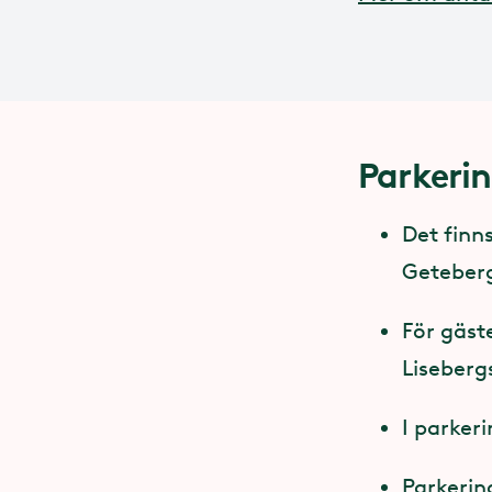
Parkerin
Det finn
Geteberg
För gäste
Liseberg
I parker
Parkerin