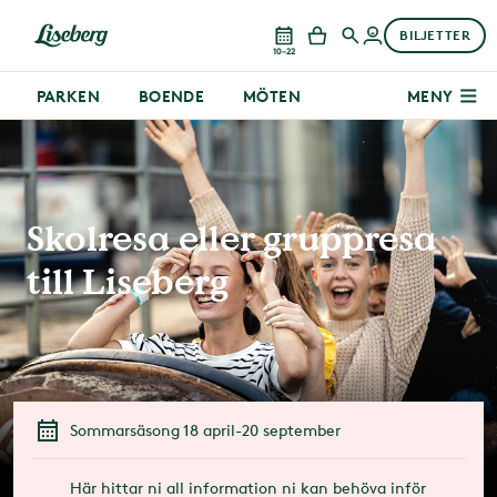
BILJETTER
10–22
PARKEN
BOENDE
MÖTEN
MENY
Skolresa eller gruppresa
till Liseberg
Sommarsäsong 18 april-20 september
Här hittar ni all information ni kan behöva inför