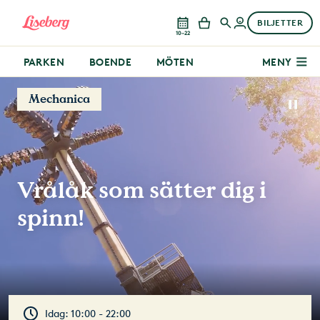
BILJETTER
10–22
PARKEN
BOENDE
MÖTEN
MENY
Mechanica
Vrålåk som sätter dig i
spinn!
Idag: 10:00 - 22:00