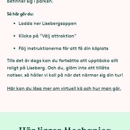
befinner sig i parken.
huvudet mot nackstödet
Övre
Så här gör du:
Du behöver ha två ben ner till knäled (intakta
195 cm
längdgräns:
lårben)
Ladda ner Lisebergsappen
Höjd:
ca 30 m
Du behöver ha en hand att hålla i dig med
Klicka på ”Välj attraktion”
Du behöver ha muskelstyrka i benen
Följ instruktionerna för att få din köplats
Åkturens längd:
ca 3 min
Du får inte åka om du har gips
Tills det är dags kan du fortsätta att upptäcka allt
30 pers (6 gondoler med
Antal åkare:
roligt på Liseberg. Och du, glöm inte att tillåta
vardera 5 säten)
Ingång
notiser, så håller vi koll på när det närmar sig din tur!
För dig med funktionsnedsättning finns en hiss vid
Kapacitet:
350 pers/h
utgången som tar dig till attraktionen. Kontakta
Här kan du läsa mer om virtuell kö och hur man gör.
attraktionspersonalen på plats
Attraktionstyp:
Star Shape
Anpassad Kö
Zierer Karussell- und
Har du Anpassad Kö och kan gå i trappor ska
Tillverkare:
Spezialmaschinenbau
du gå in genom den virtuella köingången.
GmbH