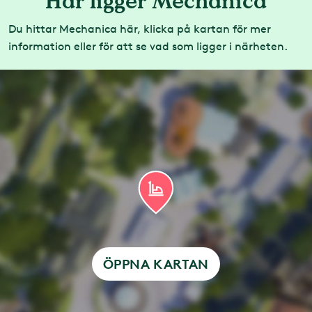
Här ligger Mechanica
Har du Anpassad Kö behöver du boka tid för
Du hittar Mechanica här, klicka på kartan för mer
din åktur. Läs mer om
Anpassad Kö och
information eller för att se vad som ligger i närheten.
tidsbokning
ÖPPNA KARTAN