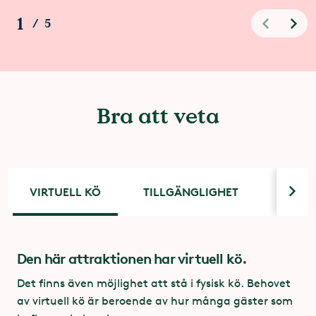
1
/
5
Bra att veta
VIRTUELL KÖ
TILLGÄNGLIGHET
SNABB
Den här attraktionen har virtuell kö.
Tillgänglighet
Snabba fakta om Mechanica
Det finns även möjlighet att stå i fysisk kö. Behovet
Du behöver ha stabilitet och muskelstyrka i
av virtuell kö är beroende av hur många gäster som
överkropp och nacke samt själv kunna hålla
Antal kuponger:
3 st, ingår i Åkpass