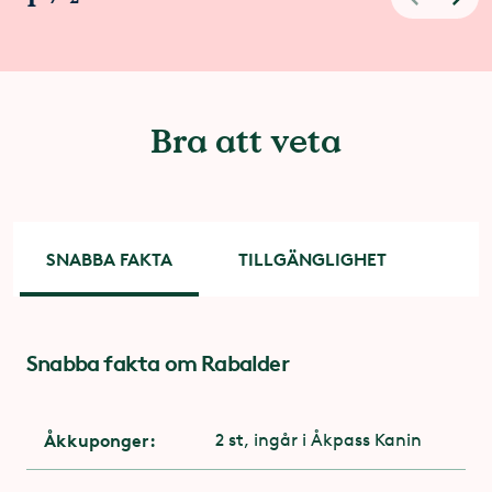
Bra att veta
SNABBA FAKTA
TILLGÄNGLIGHET
Snabba fakta om Rabalder
Tillgänglighet
För dig med funktionsnedsättning är entrén via
attraktionens utgång. Kontakta
Åkkuponger:
2 st, ingår i Åkpass Kanin
attraktionspersonalen på plats