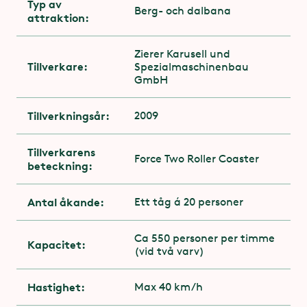
Typ av
Har du Anpassad Kö behöver du boka tid för din
Berg- och dalbana
attraktion:
åktur.
Läs mer om Anpassad Kö och tidsbokning här.
Zierer Karusell und
Du får åka med gips
Tillverkare:
Spezialmaschinenbau
GmbH
Tillverkningsår:
2009
Tillverkarens
Force Two Roller Coaster
beteckning:
Antal åkande:
Ett tåg á 20 personer
Ca 550 personer per timme
Kapacitet:
(vid två varv)
Hastighet:
Max 40 km/h