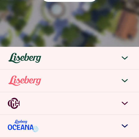
liseberg.se
Om Liseberg
Lisebergsparken
Kontakta oss
Biljetter & priser
Jobba hos oss
Grand Curiosa Hotel
Årspass
Möten & event
Boka rum
Kontakta oss