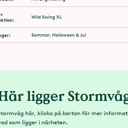
av
Wild Swing XL​
 du rullstol behöver du kunna förflytta dig själv
aktion:
 ledsagare mellan din rullstol och attraktionens 
nger:
Sommar, Halloween & Jul
ka med gips​
funktionsnedsättning är entrén via attraktionen
Kö
Här ligger Stormvå
npassad Kö och kan gå i trappor ska du gå in 
Stormvåg här, klicka på kartan för mer informati
a köingången.
 vad som ligger i närheten.