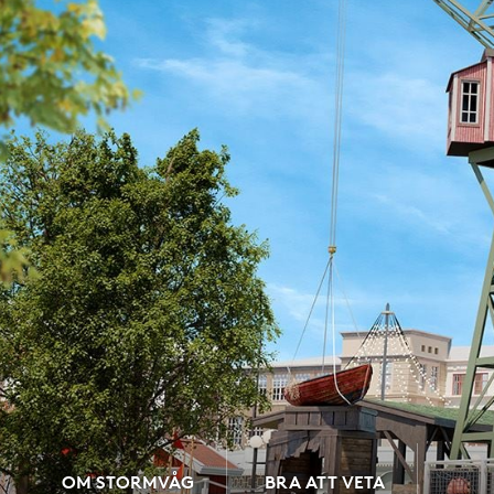
OM STORMVÅG
BRA ATT VETA