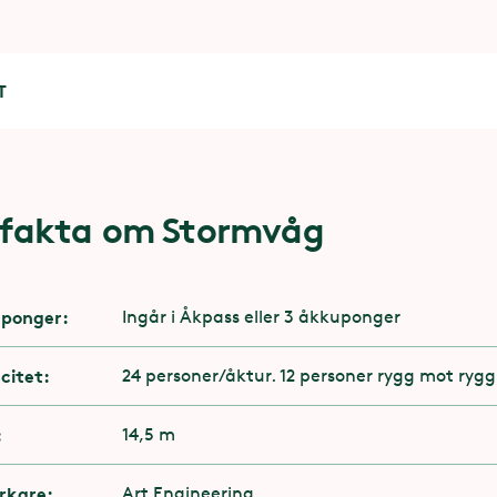
T
fakta om Stormvåg
lighet
er ha stabilitet och muskelstyrka i överkropp oc
ponger:
Ingår i Åkpass eller 3 åkkuponger
er ha möjlighet att hålla i dig med minst en han
citet:
24 personer/åktur. 12 personer rygg mot rygg
er ha två ben som sträcker sig fram till knäled​
:
14,5 m
ka med protes om det inte finns risk att den ram
erkare:
Art Engineering