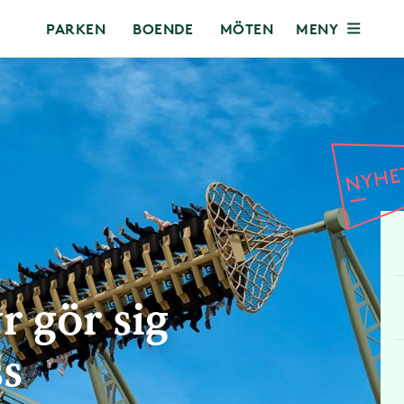
MENY
PARKEN
BOENDE
MÖTEN
r gör sig
ss