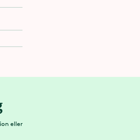
 eller med
gondol​
s utgång.
g
genom den
on eller