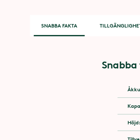
SNABBA FAKTA
TILLGÄNGLIGHE
Snabba 
Tillgäng
Du behöv
Åkku
Du behöv
Kapa
Du behöv
Höjd
Du får å
Tillv