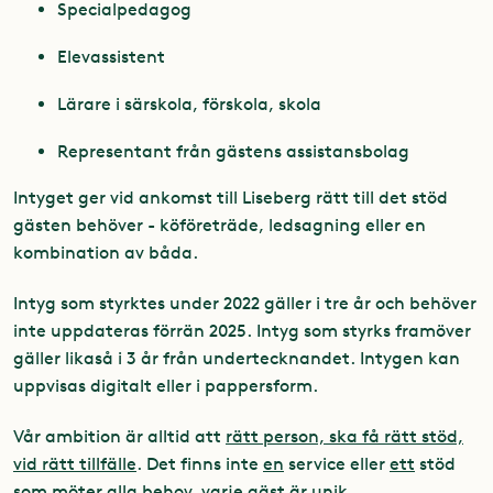
Specialpedagog
Elevassistent
Lärare i särskola, förskola, skola
Representant från gästens assistansbolag
Intyget ger vid ankomst till Liseberg rätt till det stöd
gästen behöver - köföreträde, ledsagning eller en
kombination av båda.
Intyg som styrktes under 2022 gäller i tre år och behöver
inte uppdateras förrän 2025. Intyg som styrks framöver
gäller likaså i 3 år från undertecknandet. Intygen kan
uppvisas digitalt eller i pappersform.
Vår ambition är alltid att
rätt person, ska få rätt stöd,
vid rätt tillfälle
. Det finns inte
en
service eller
ett
stöd
som möter alla behov, varje gäst är unik.