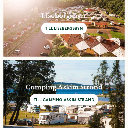
Lisebergsbyn ­
TILL LISEBERGSBYN
Camping Askim Strand
TILL CAMPING ASKIM STRAND