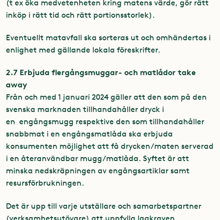
(t ex öka medvetenheten kring matens värde, gör
rätt
inköp i rätt tid och rätt portionsstorlek).
Eventuellt matavfall ska sorteras ut och omhändertas i
enlighet med gällande lokala föreskrifter.
2.7 Erbjuda flergångsmuggar- och matlådor take
away
Från och med 1 januari 2024 gäller att den som på den
svenska marknaden tillhandahåller dryck i
en
engångsmugg respektive den som tillhandahåller
snabbmat i en engångsmatlåda ska erbjuda
konsumenten möjlighet att få drycken/maten serverad
i en återanvändbar mugg/matlåda. Syftet är att
minska nedskräpningen av engångsartiklar samt
resursförbrukningen.
Det är upp till varje utställare och samarbetspartner
(verksamhetsutövare) att uppfylla lagkraven.