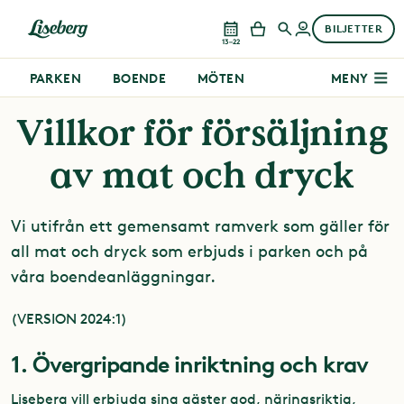
BILJETTER
13–22
PARKEN
BOENDE
MÖTEN
MENY
Villkor för försäljning
av mat och dryck
Vi utifrån ett gemensamt ramverk som gäller för
all mat och dryck som erbjuds i parken och på
våra boendeanläggningar.
(VERSION 2024:1)
1. Övergripande inriktning och krav
Liseberg vill erbjuda sina gäster god, näringsriktig,