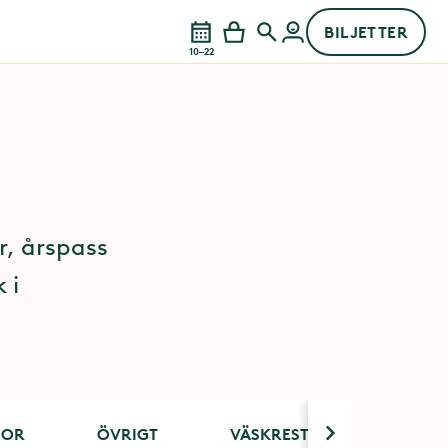
BILJETTER
10–22
r, årspass
 i
SOR
ÖVRIGT
VÄSKRESTRIKTIONER