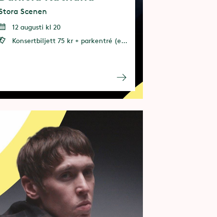
Stora Scenen
12 augusti kl 20
Konsertbiljett 75 kr + parkentré (entrébiljett eller årspass behövs)