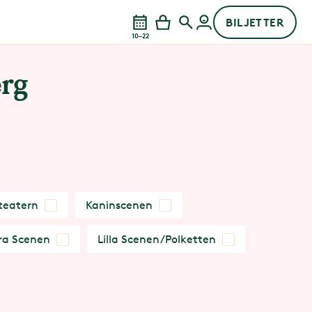
BILJETTER
10–22
rg
teatern
Kaninscenen
ra Scenen
Lilla Scenen/Polketten