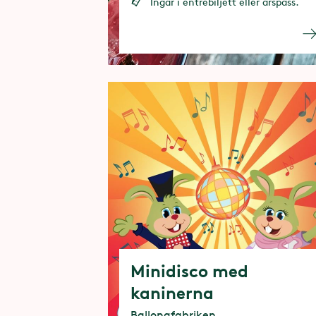
Ingår i entrébiljett eller årspass.
Minidisco med
kaninerna
Ballongfabriken