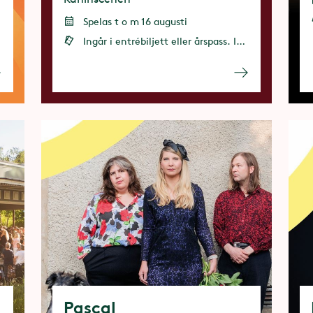
Spelas t o m 16 augusti
Ingår i entrébiljett eller årspass. Ingen förbokning krävs
Pascal