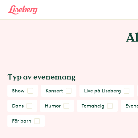
A
Typ av evenemang
Show
Konsert
Live på Liseberg
Dans
Humor
Temahelg
Even
För barn