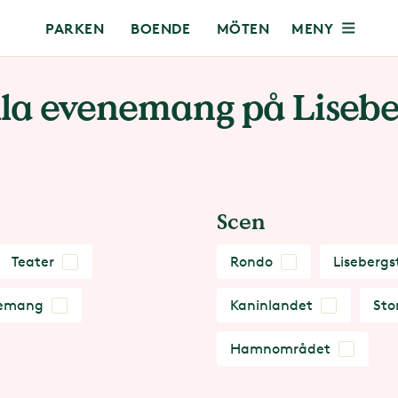
MENY
PARKEN
BOENDE
MÖTEN
lla evenemang på Lisebe
Scen
Teater
Rondo
Lisebergs
emang
Kaninlandet
Sto
Hamnområdet