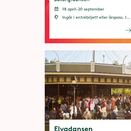
18 april–20 september
Ingår i entrébiljett eller årspass. Ingen förbokning krävs
Elvadansen