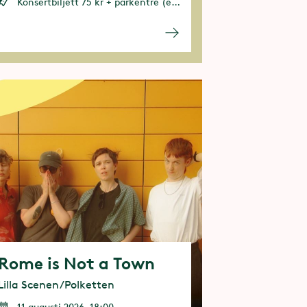
Konsertbiljett 75 kr + parkentré (entrébiljett eller årspass behövs)
Rome is Not a Town
Lilla Scenen/Polketten
11 augusti 2026, 18:00