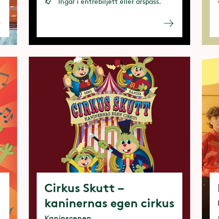
Ingår i entrébiljett eller årspass.
Cirkus Skutt –
kaninernas egen cirkus
Kaninscenen