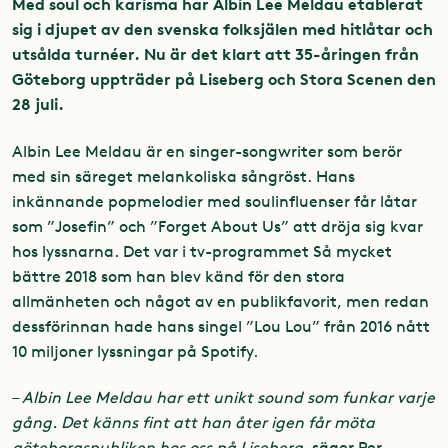
Med soul och karisma har Albin Lee Meldau etablerat
sig i djupet av den svenska folksjälen med hitlåtar och
utsålda turnéer.
Nu är det klart att 35-åringen från
Göteborg uppträder på Liseberg och Stora Scenen den
28 juli.
Albin Lee Meldau är en singer-songwriter som berör
med sin säreget melankoliska sångröst. Hans
inkännande popmelodier med soulinfluenser får låtar
som ”Josefin” och ”Forget About Us” att dröja sig kvar
hos lyssnarna. Det var i tv-programmet Så mycket
bättre 2018 som han blev känd för den stora
allmänheten och något av en publikfavorit, men redan
dessförinnan hade hans singel ”Lou Lou” från 2016 nått
10 miljoner lyssningar på Spotify.
–
Albin Lee Meldau har ett unikt sound som funkar varje
gång. Det känns fint att han åter igen får möta
göteborgspubliken hos oss på Liseberg
, säger Per