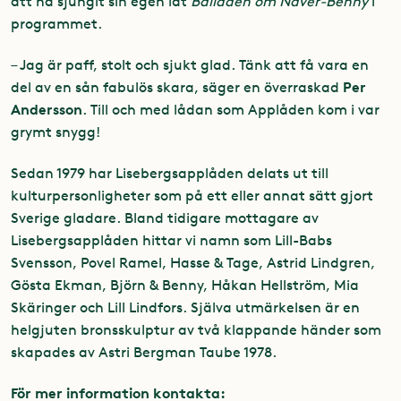
att ha sjungit sin egen låt
Balladen om Näver-Benny
i
programmet.
– Jag är paff, stolt och sjukt glad. Tänk att få vara en
Per
del av en sån fabulös skara, säger en överraskad
Andersson
. Till och med lådan som Applåden kom i var
grymt snygg!
Sedan 1979 har Lisebergsapplåden delats ut till
kulturpersonligheter som på ett eller annat sätt gjort
Sverige gladare. Bland tidigare mottagare av
Lisebergsapplåden hittar vi namn som Lill-Babs
Svensson, Povel Ramel, Hasse & Tage, Astrid Lindgren,
Gösta Ekman, Björn & Benny, Håkan Hellström, Mia
Skäringer och Lill Lindfors. Själva utmärkelsen är en
helgjuten bronsskulptur av två klappande händer som
skapades av Astri Bergman Taube 1978.
För mer information kontakta: