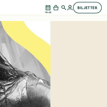
BILJETTER
10–22