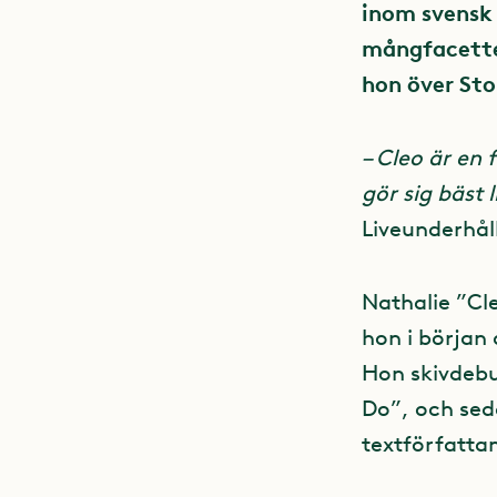
inom svensk 
mångfacetter
hon över Sto
– Cleo är en 
gör sig bäst 
Liveunderhål
Nathalie ”Cl
hon i början
Hon skivdebu
Do”, och sed
textförfattan