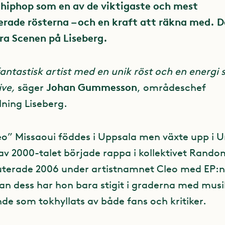
hiphop som en av de viktigaste och mest
ade rösterna – och en kraft att räkna med. De
ra Scenen på Liseberg.
fantastisk artist med en unik röst och en energi
Johan Gummesson
live,
säger
, områdeschef
lning Liseberg.
eo” Missaoui föddes i Uppsala men växte upp i 
 av 2000-talet började rappa i kollektivet Rando
terade 2006 under artistnamnet Cleo med EP:n
an dess har hon bara stigit i graderna med mus
de som tokhyllats av både fans och kritiker.