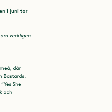
n 1 juni tar
 som verkligen
Umeå, där
m Bastards.
 ”Yes She
ik och