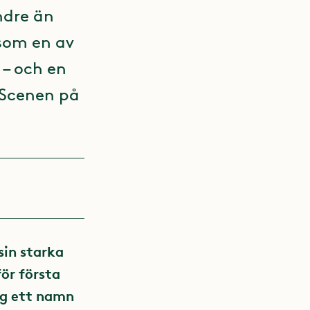
ndre än
 som en av
 – och en
a Scenen på
sin starka
ör första
ig ett namn