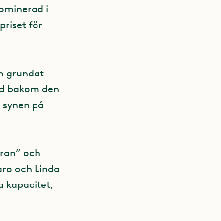
nominerad i
riset för
h grundat
tod bakom den
a synen på
rran” och
aro och Linda
a kapacitet,