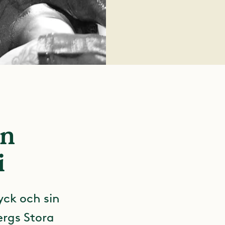
en
i
yck och sin
ergs Stora