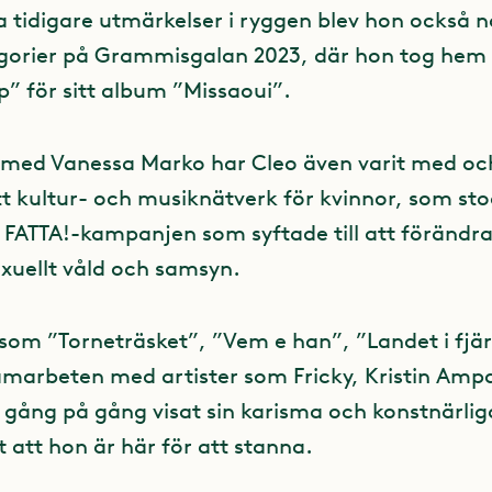
ga tidigare utmärkelser i ryggen blev hon också 
egorier på Grammisgalan 2023, där hon tog hem p
p” för sitt album ”Missaoui”.
med Vanessa Marko har Cleo även varit med oc
tt kultur- och musiknätverk för kvinnor, som s
 FATTA!-kampanjen som syftade till att förändr
exuellt våld och samsyn.
 som ”Torneträsket”, ”Vem e han”, ”Landet i fjä
amarbeten med artister som Fricky, Kristin Amp
o gång på gång visat sin karisma och konstnärlig
 att hon är här för att stanna.