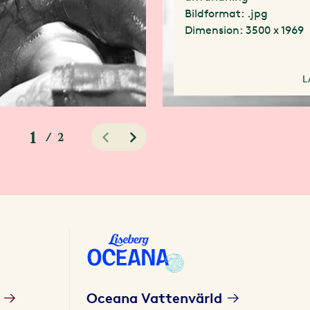
Bildformat: .jpg
Dimension: 3500 x 1969
L
1
/
2
Oceana Vattenvärld