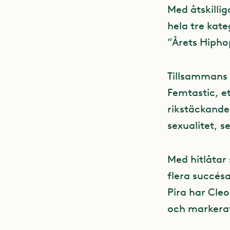
Med åtskilli
hela tre kat
”Årets Hipho
Tillsammans 
Femtastic, e
rikstäckande
sexualitet, s
Med hitlåtar
flera succés
Pira har Cle
och markerat