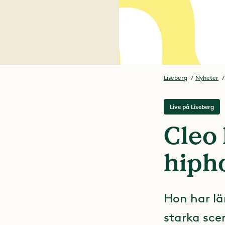
Liseberg
Nyheter
Live på Liseberg
Cleo 
hipho
Hon har lä
starka sce