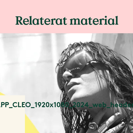
Relaterat material
ÄPP_CLEO_1920x1080_2024_web_heade
l