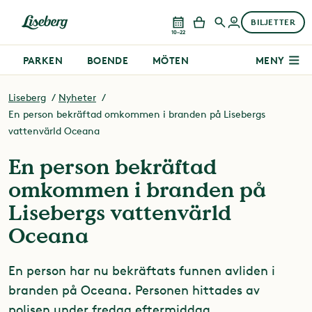
BILJETTER
10–22
PARKEN
BOENDE
MÖTEN
MENY
Liseberg
Nyheter
En person bekräftad omkommen i branden på Lisebergs
vattenvärld Oceana
En person bekräftad
omkommen i branden på
Lisebergs vattenvärld
Oceana
En person har nu bekräftats funnen avliden i
branden på Oceana. Personen hittades av
polisen under fredag eftermiddag.