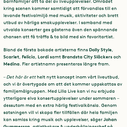
barnfamiljer att ta del av liveupplevelser. Området
kring scenen kommer samtidigt att förvandlas till en
levande festivalmiljö med musik, aktiviteter och brett
utbud av härliga smakupplevelser. I samband med
utvalda konserter ges gästerna även den spännande
chansen att få träffa & ta bild med sin favoritartist.
Dolly Style
Bland de första bokade artisterna finns
,
Scarlet
Felici
Lordi
Brandsta City Släckers
,
a,
samt
och
Medina
. Fler artistnamn presenteras längre fram.
–
Det här är ett
helt nytt koncept inom vårt liveutbud,
och vi är övertygade om att det kommer uppskattas av
familjemålgruppen. Med Lilla Live kan vi nu erbjuda
ytterligare elva konsertupplevelser under sommaren –
dessutom med en extra härlig festivalkänsla. Genom
satsningen vill vi skapa fler tillfällen där hela familjen
Johan
kan samlas kring musik och upplevelser, säger
Gummesson
, artistbokare & underhållningschef på