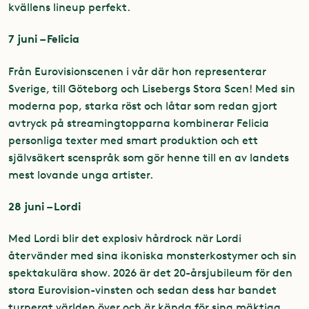
kvällens lineup perfekt.
7 juni – Felicia
Från Eurovisionscenen i vår där hon representerar
Sverige, till Göteborg och Lisebergs Stora Scen! Med sin
moderna pop, starka röst och låtar som redan gjort
avtryck på streamingtopparna kombinerar Felicia
personliga texter med smart produktion och ett
självsäkert scenspråk som gör henne till en av landets
mest lovande unga artister.
28 juni –
Lordi
Med Lordi blir det explosiv hårdrock när Lordi
återvänder med sina ikoniska monsterkostymer och sin
spektakulära show. 2026 är det 20-årsjubileum för den
stora Eurovision-vinsten och sedan dess har bandet
turnerat världen över och är kända för sina mäktiga