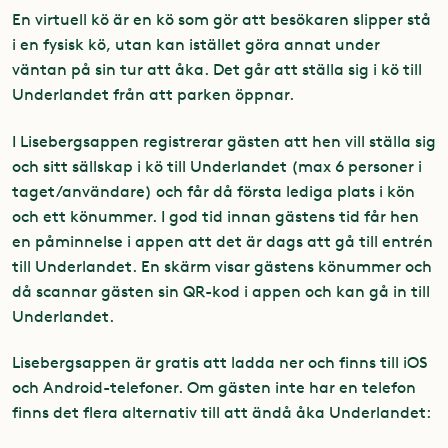
En virtuell kö är en kö som gör att besökaren slipper stå
i en fysisk kö, utan kan istället göra annat under
väntan på sin tur att åka. Det går att ställa sig i kö till
Underlandet från att parken öppnar.
I Lisebergsappen registrerar gästen att hen vill ställa sig
och sitt sällskap i kö till Underlandet (max 6 personer i
taget/användare) och får då första lediga plats i kön
och ett könummer. I god tid innan gästens tid får hen
en påminnelse i appen att det är dags att gå till entrén
till Underlandet. En skärm visar gästens könummer och
då scannar gästen sin QR-kod i appen och kan gå in till
Underlandet.
Lisebergsappen är gratis att ladda ner och finns till iOS
och Android-telefoner. Om gästen inte har en telefon
finns det flera alternativ till att ändå åka Underlandet: