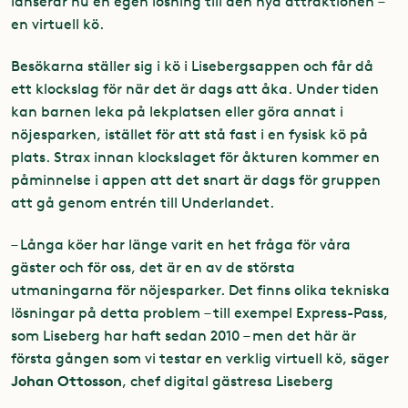
lanserar nu en egen lösning till den nya attraktionen –
en virtuell kö.
Besökarna ställer sig i kö i Lisebergsappen och får då
ett klockslag för när det är dags att åka. Under tiden
kan barnen leka på lekplatsen eller göra annat i
nöjesparken, istället för att stå fast i en fysisk kö på
plats. Strax innan klockslaget för åkturen kommer en
påminnelse i appen att det snart är dags för gruppen
att gå genom entrén till Underlandet.
– Långa köer har länge varit en het fråga för våra
gäster och för oss, det är en av de största
utmaningarna för nöjesparker. Det finns olika tekniska
lösningar på detta problem – till exempel Express-Pass,
som Liseberg har haft sedan 2010 – men det här är
första gången som vi testar en verklig virtuell kö, säger
Johan Ottosson
, chef digital gästresa Liseberg