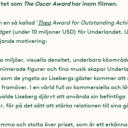
itet som
The Oscar Award
har inom filmen.
 en så kallad ’
Thea
Award for Outstanding Ach
udget
(under 10 miljoner USD) för Underlandet. 
jande motivering:
ka miljöer, visuella densitet, underbara köområd
animerade figurer och fina musik skapar Underl
 som de yngsta av Lisebergs gäster kommer att 
framöver. I en värld full av kommersiella och l
alde Liseberg djärvt att använda sin befintliga
, för på det sätt att stärka relationen till sina g
samma och stolta över priset, som är ett erkänn