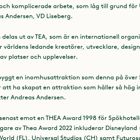
ch komplicerade arbete, som låg till grund för
s Andersen, VD Liseberg.
delas ut av TEA, som är en internationell organi
r världens ledande kreatörer, utvecklare, desig
av platser och upplevelser.
e byggt en inomhusattraktion som denna på över 5
r att ha skapat en attraktion som håller så hög i
ätter Andreas Andersen.
 senast emot en THEA Award 1998 för Spökhotell
are av Thea Award 2022 inkluderar Disneyland
World (FL), Universal Studios (CH) samt Futuros