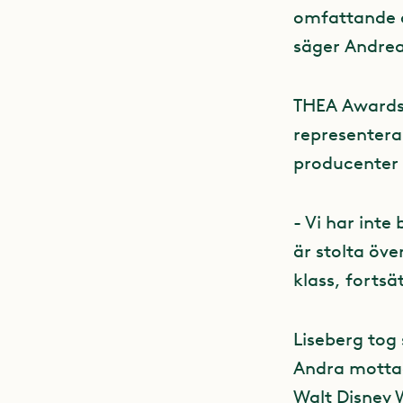
omfattande o
säger Andrea
THEA Awards 
representera
producenter 
- Vi har int
är stolta öve
klass, forts
Liseberg tog
Andra mottag
Walt Disney 