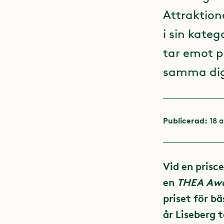
Attraktion
i sin kate
tar emot p
samma dig
Publicerad:
18 a
Vid en prisc
en
THEA Aw
priset för b
år Liseberg 