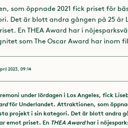
en, som öppnade 2021 fick priset för bä
gori. Det är blott andra gången på 25 år 
riset. En THEA Award har i nöjesparksvä
nitet som The Oscar Award har inom fi
pril 2023, 09:14
eremoni under lördagen i Los Angeles, fick Lis
ard
för Underlandet. Attraktionen, som öppna
ästa projekt i sin kategori. Det är blott andra 
tar emot priset. En
THEA Award
har i nöjespar