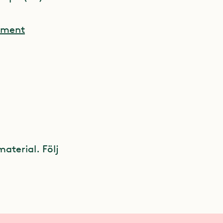
nment
material. Följ