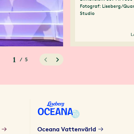
Fotograf: Liseberg/Quar
Studio
L
1
/
5
Oceana Vattenvärld