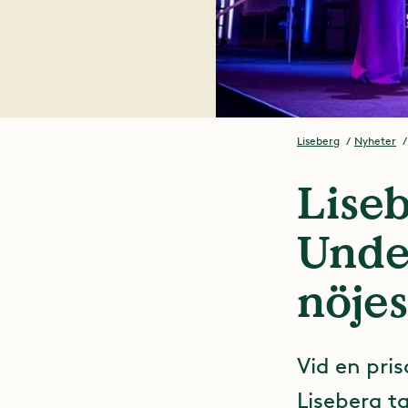
Liseberg
Nyheter
Liseb
Unde
nöje
Vid en pri
Liseberg t