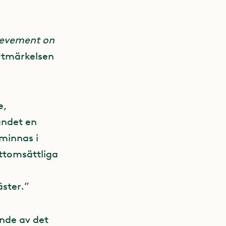
ievement on
Utmärkelsen
e,
andet en
minnas i
ättomsättliga
äster.”
ande av det