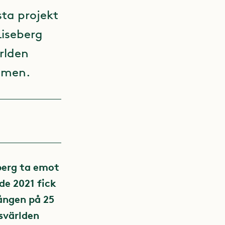
sta projekt
Liseberg
rlden
lmen.
eberg ta emot
de 2021 fick
gången på 25
ksvärlden