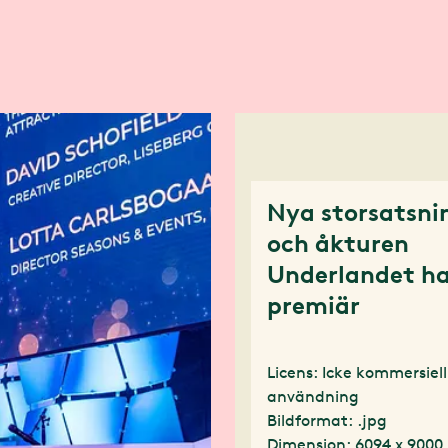
Nya storsatsni
och åkturen
Underlandet h
premiär
Licens: Icke kommersiell
användning
Bildformat: .jpg
Dimension: 6094 x 9000