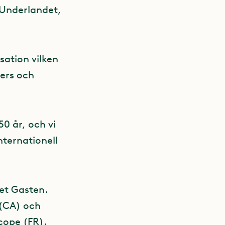
 Underlandet,
sation vilken
ners och
0 år, och vi
nternationell
et Gasten.
 (CA) och
cope (FR).