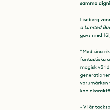
samma dign
Liseberg vann
a Limited B
gavs med föl
”Med sina ri
fantastiska 
magisk värld
generationer 
varumärken v
kaninkaraktär
- Vi är tack